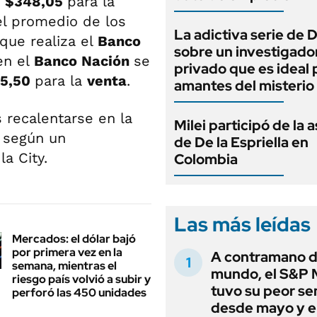
a
$348,05
para la
el promedio de los
La adictiva serie de 
que realiza el
Banco
sobre un investigado
n el
Banco Nación
se
privado que es ideal 
5,50
para la
venta
.
amantes del misterio
s recalentarse en la
Milei participó de la 
, según un
de De la Espriella en
a City.
Colombia
Las más leídas
Mercados: el dólar bajó
por primera vez en la
A contramano d
semana, mientras el
mundo, el S&P 
riesgo país volvió a subir y
tuvo su peor s
perforó las 450 unidades
desde mayo y el