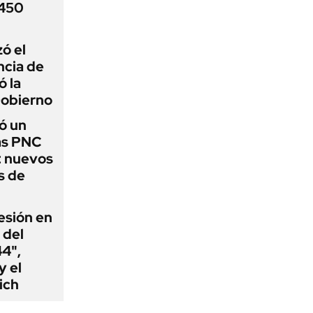
 450
zó el
ncia de
ó la
Gobierno
ó un
as PNC
: nuevos
s de
esión en
 del
44",
y el
ich