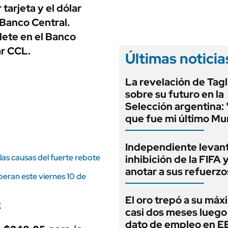
ANUARIO 2025
 tarjeta y el dólar
LIFESTYLE
EDICIÓN IMPRESA
 Banco Central.
AUTOS
lete en el Banco
ar CCL.
Últimas noticia
La revelación de Tagl
sobre su futuro en la
Selección argentina:
que fue mi último Mu
Independiente levant
las causas del fuerte rebote
inhibición de la FIFA 
anotar a sus refuerzo
peran este viernes 10 de
El oro trepó a su máx
casi dos meses luego
dato de empleo en 