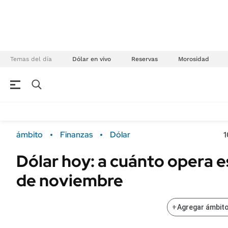
Temas del día
Dólar en vivo
Reservas
Morosidad
NEGOCIOS
ÚLTIMAS NOTICIAS
Especiales Ámbito
ECONOMÍA
ámbito
Finanzas
Dólar
1
Real Estate
Banco de Datos
Dólar hoy: a cuánto opera e
Sustentabilidad
Campo
de noviembre
Seguros
FINANZAS
ENERGY REPORT
Dólar
+
Agregar ámbito
POLÍTICA
Mercados
Nacional