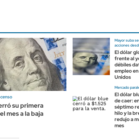
Mayor suba se
acciones des
El dólar g
frente al y
débiles da
empleo en
Unidos
Mercado paral
El dólar b
scenso
de caer: e
cerró su primera
séptimo re
l mes a la baja
hilo y la b
redujo a m
mes