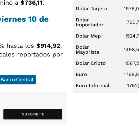
lminó a
$736,11
.
Dólar Tarjeta
1976,
viernes 10 de
Dólar
1760,
Importador
Dólar Mep
1524,
% hasta los
$914,92
,
Dólar
1498,
Mayorista
cales reportados por
Dólar Cripto
1567,
Euro
1768,
Banco Central
Euro Informal
1762,
SUSCRIBITE