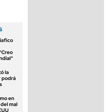
viernes de 10 a 18
s
iafico
 "Creo
ndial"
ó la
y podrá
s
imo en
 del mal
EEUU