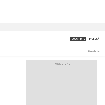
SUSCRIBITE
INGRESÁ
SUMATE A LA COMUNIDAD
Newsletter
DE ÁMBITO
LES
ACCESO FULL - $1.800/MES
ES
CORPORATIVO - CONSULTAR
Si tenés dudas comunicate
con nosotros a
IOS
suscripciones@ambito.com.ar
Llamanos al (54) 11 4556-
9147/48 o
al (54) 11 4449-3256 de lunes a