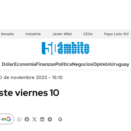
Senado
Industria
Javier Milei
CEOs
Papa León XIV
Anuario autos 2026
Dólar
Economía
Finanzas
Política
Negocios
Opinión
Uruguay
TECNOLOGÍA
NOVEDADES FISCA
MÉXICO
0 de noviembre 2023 - 15:10
EDICTOS JUDICIAL
OPINIÓN
ste viernes 10
MULTAS
MUNDO
LICITACIONES
INFORMACIÓN GENERAL
CUADROS TARIFAR
ESPECTÁCULOS
 en
RECALL
DEPORTES