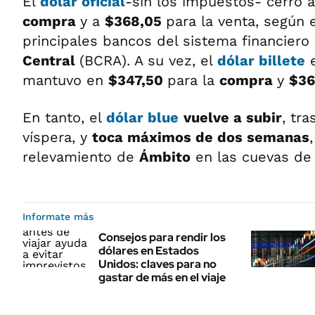
El
dólar oficial
-sin los impuestos- cerró 
compra
y a
$368,05
para la venta, según 
principales bancos del sistema financiero 
Central
(BCRA). A su vez, el
dólar billete
e
mantuvo en
$347,50
para la
compra
y
$36
En tanto, el
dólar blue
vuelve a subir
, tra
víspera, y
toca máximos de dos semanas
relevamiento de
Ámbito
en las cuevas de l
Informate más
Consejos para rendir los
dólares en Estados
Unidos: claves para no
gastar de más en el viaje