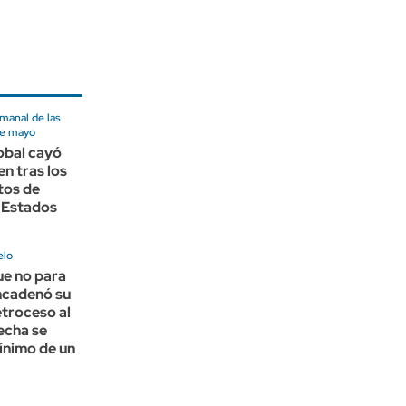
manal de las
de mayo
lobal cayó
en tras los
tos de
 Estados
elo
lue no para
ncadenó su
troceso al
recha se
ínimo de un