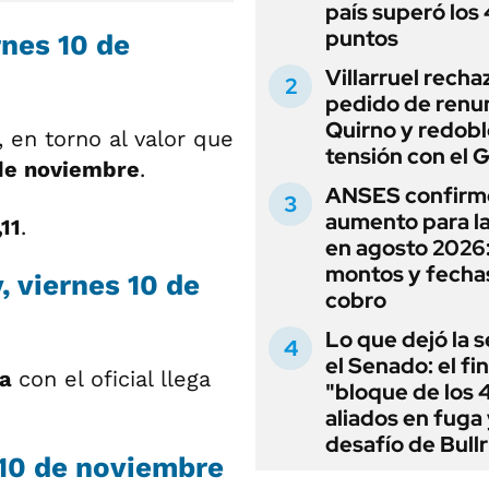
país superó los
puntos
rnes 10 de
Villarruel recha
pedido de renu
Quirno y redobl
, en torno al valor que
tensión con el 
de noviembre
.
ANSES confirm
aumento para l
11
.
en agosto 2026
montos y fecha
, viernes 10 de
cobro
Lo que dejó la s
el Senado: el fin
ha
con el oficial llega
"bloque de los 
aliados en fuga 
desafío de Bullr
 10 de noviembre