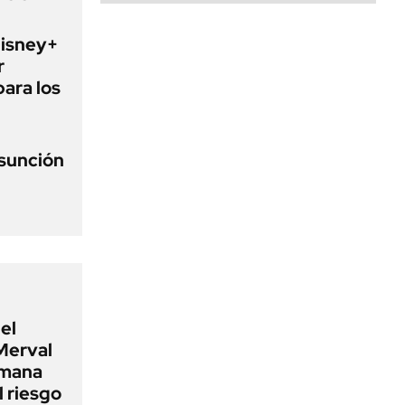
Disney+
r
para los
asunción
el
Merval
emana
 riesgo