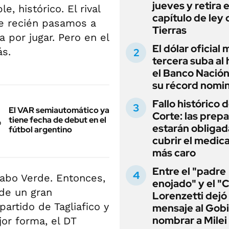
jueves y retira e
e, histórico. El rival
capítulo de ley 
ue recién pasamos a
Tierras
 por jugar. Pero en el
El dólar oficial
ás.
tercera suba al 
el Banco Nación
su récord nomin
Fallo histórico d
El VAR semiautomático ya
Corte: las prep
tiene fecha de debut en el
estarán obligad
fútbol argentino
cubrir el medi
más caro
Entre el "padre
Cabo Verde. Entonces,
enojado" y el "C
 de un gran
Lorenzetti dejó
artido de Tagliafico y
mensaje al Gobi
nombrar a Milei
or forma, el DT