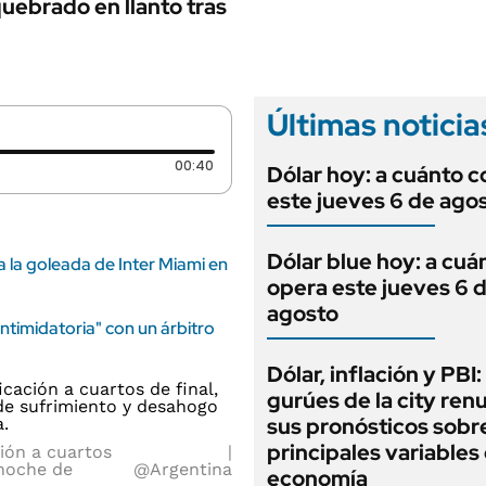
ANUARIO 2025
quebrado en llanto tras
LIFESTYLE
EDICIÓN IMPRESA
AUTOS
Últimas noticia
Duración: 40 segundos
00:40
Dólar hoy: a cuánto c
este jueves 6 de ago
Dólar blue hoy: a cuá
a la goleada de Inter Miami en
opera este jueves 6 
agosto
timidatoria" con un árbitro
Dólar, inflación y PBI:
gurúes de la city re
sus pronósticos sobre
principales variables 
ción a cuartos
 noche de
@Argentina
economía