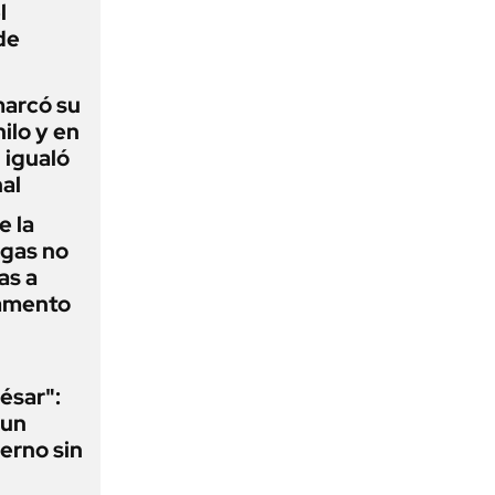
l
de
 marcó su
hilo y en
 igualó
al
e la
agas no
as a
camento
ésar":
 un
erno sin