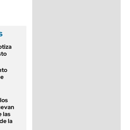
viernes de 10 a 18
s
otiza
sto
nto
de
 los
nuevan
 las
de la