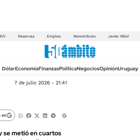
XIV
Reservas
Empleo
Monotributo
Javier Milei
Anuario autos 2026
Dólar
Economía
Finanzas
Política
Negocios
Opinión
Uruguay
TECNOLOGÍA
NOVEDADES FISCA
MÉXICO
7 de julio 2026 - 21:41
EDICTOS JUDICIAL
OPINIÓN
MULTAS
MUNDO
LICITACIONES
INFORMACIÓN GENERAL
 en
CUADROS TARIFAR
ESPECTÁCULOS
RECALL
 y se metió en cuartos
DEPORTES