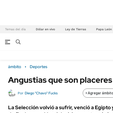
Temas del día
Dólar en vivo
Ley de Tierras
Papa León 
NEGOCIOS
ÚLTIMAS NOTICIAS
Especiales Ámbito
ECONOMÍA
ámbito
Deportes
Real Estate
Banco de Datos
Angustias que son placeres
Sustentabilidad
Campo
Seguros
FINANZAS
Diego "Chavo" Fucks
Por
+
Agregar ámbito
ENERGY REPORT
Dólar
POLÍTICA
Mercados
La Selección volvió a sufrir, venció a Egipto
Nacional