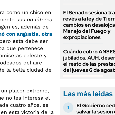
ora como un chico en
El Senado sesiona tra
revés a la ley de Tierr
lamente sus
ad láteres
cambios en desalojos,
magen es, además de
Manejo del Fuego y
nó con angustia, otra
expropiaciones
 pero esta debe ser
epa que pertenece
Cuándo cobro ANSES
amisetas celeste y
jubilados, AUH, dese
odeados del aire
el resto de las prest
e la bella ciudad de
del jueves 6 de agos
 un placer extremo,
Las más leídas
e no les interesa el
cada cuatro años, se
El Gobierno ce
salvar la sesión
en esta victoria de la