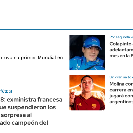
Por segunda ve
Colapinto 
adelantam
mes en la 
Un gran salto 
Molina con
carrera en
 fútbol
jugará con
98: exministra francesa
argentino
ue suspendieron los
 sorpresa al
nado campeón del