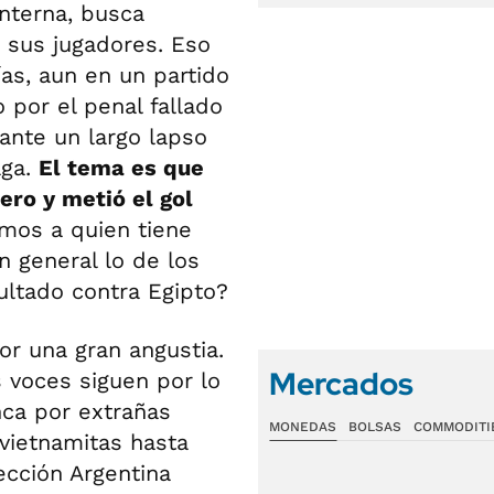
interna, busca
 sus jugadores. Eso
as, aun en un partido
 por el penal fallado
nte un largo lapso
aga.
El tema es que
ero y metió el gol
os a quien tiene
n general lo de los
sultado contra Egipto?
or una gran angustia.
Mercados
s voces siguen por lo
nca por extrañas
MONEDAS
BOLSAS
COMMODITI
vietnamitas hasta
ección Argentina