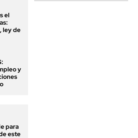
s el
as:
 ley de
:
mpleo y
aciones
to
de para
 de este