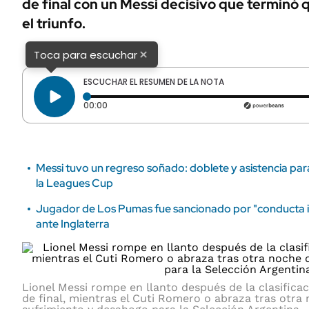
de final con un Messi decisivo que terminó 
ÁMBITO DEBATE
el triunfo.
Municipios
MEDIAKIT AMBITO DEBATE
URUGUAY
×
Toca para escuchar
ESCUCHAR EL RESUMEN DE LA NOTA
Tiempo transcurrido: 0 segundos
00:00
Messi tuvo un regreso soñado: doblete y asistencia par
la Leagues Cup
Jugador de Los Pumas fue sancionado por "conducta in
ante Inglaterra
Lionel Messi rompe en llanto después de la clasifica
de final, mientras el Cuti Romero o abraza tras otra