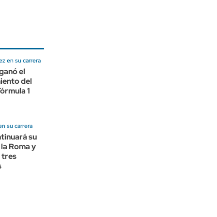
z en su carrera
ganó el
iento del
Fórmula 1
en su carrera
tinuará su
 la Roma y
 tres
s