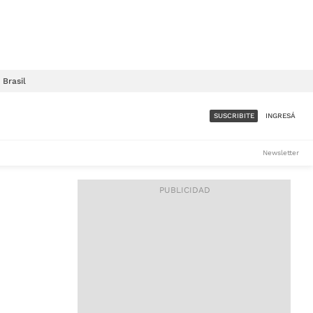
Brasil
SUSCRIBITE
INGRESÁ
SUMATE A LA COMUNIDAD
Newsletter
DE ÁMBITO
LES
ACCESO FULL - $1.800/MES
ES
CORPORATIVO - CONSULTAR
Si tenés dudas comunicate
con nosotros a
IOS
suscripciones@ambito.com.ar
Llamanos al (54) 11 4556-
9147/48 o
al (54) 11 4449-3256 de lunes a