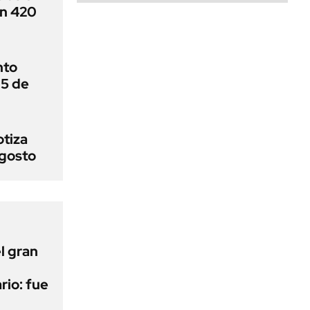
en 420
nto
 5 de
otiza
agosto
l gran
rio: fue