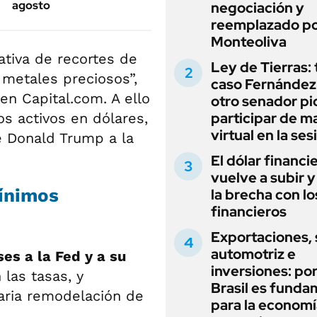
agosto
negociación y
reemplazado p
Monteoliva
ativa de recortes de
Ley de Tierras: 
metales preciosos”,
caso Fernández 
en Capital.com. A ello
otro senador pi
participar de m
os activos en dólares,
virtual en la ses
e Donald Trump a la
El dólar financi
vuelve a subir y
mínimos
la brecha con lo
financieros
Exportaciones, 
automotriz e
s a la Fed y a su
inversiones: po
las tasas, y
Brasil es funda
naria remodelación de
para la economí