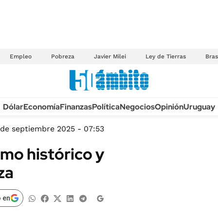
Empleo
Pobreza
Javier Milei
Ley de Tierras
Bras
Anuario autos 2026
Dólar
Economía
Finanzas
Política
Negocios
Opinión
Uruguay
TECNOLOGÍA
NOVEDADES FISCA
MÉXICO
 de septiembre 2025 - 07:53
EDICTOS JUDICIAL
OPINIÓN
imo histórico y
MULTAS
MUNDO
za
LICITACIONES
INFORMACIÓN GENERAL
CUADROS TARIFAR
ESPECTÁCULOS
 en
RECALL
DEPORTES