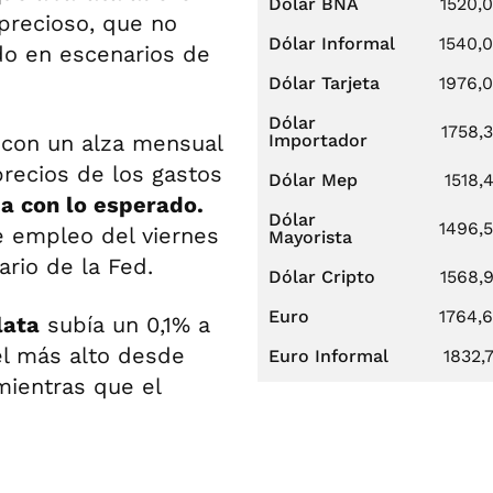
Dólar BNA
1520,
 precioso, que no
Dólar Informal
1540,
do en escenarios de
Dólar Tarjeta
1976,
Dólar
1758,
—con un alza mensual
Importador
precios de los gastos
Dólar Mep
1518,
ea con lo esperado.
Dólar
1496,
e empleo del viernes
Mayorista
ario de la Fed.
Dólar Cripto
1568,
Euro
1764,
lata
subía un 0,1% a
vel más alto desde
Euro Informal
1832,
mientras que el
.