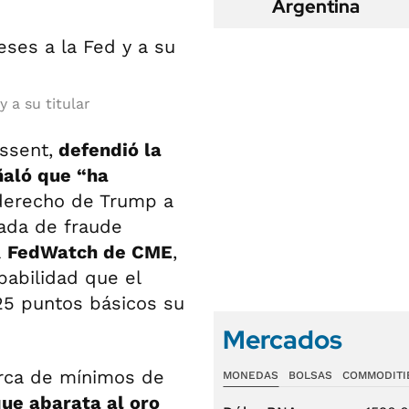
Argentina
 a su titular
essent,
defendió la
ñaló que “ha
 derecho de Trump a
ada de fraude
a
FedWatch de CME
,
abilidad que el
25 puntos básicos su
Mercados
erca de mínimos de
MONEDAS
BOLSAS
COMMODITI
 que abarata al oro