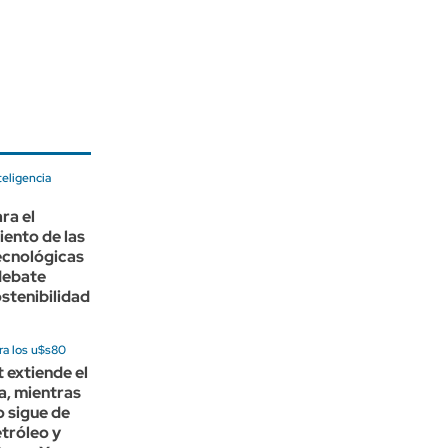
teligencia
ra el
ento de las
ecnológicas
debate
ostenibilidad
ra los u$s80
t extiende el
ta, mientras
 sigue de
etróleo y