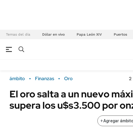
Temas del día
Dólar en vivo
Papa León XIV
Puertos
NEGOCIOS
ÚLTIMAS NOTICIAS
Especiales Ámbito
ECONOMÍA
ámbito
Finanzas
Oro
2
Real Estate
Banco de Datos
El oro salta a un nuevo máx
Sustentabilidad
Campo
supera los u$s3.500 por on
Seguros
FINANZAS
ENERGY REPORT
Dólar
+
Agregar ámbito
POLÍTICA
Mercados
Nacional