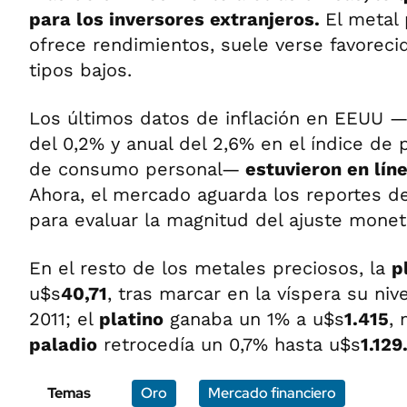
para los inversores extranjeros.
El metal
ofrece rendimientos, suele verse favoreci
tipos bajos.
Los últimos datos de inflación en EEUU 
del 0,2% y anual del 2,6% en el índice de 
de consumo personal—
estuvieron en lín
Ahora, el mercado aguarda los reportes d
para evaluar la magnitud del ajuste monet
En el resto de los metales preciosos, la
p
u$s
40,71
, tras marcar en la víspera su ni
2011; el
platino
ganaba un 1% a u$s
1.415
, 
paladio
retrocedía un 0,7% hasta u$s
1.129
Temas
Oro
Mercado financiero