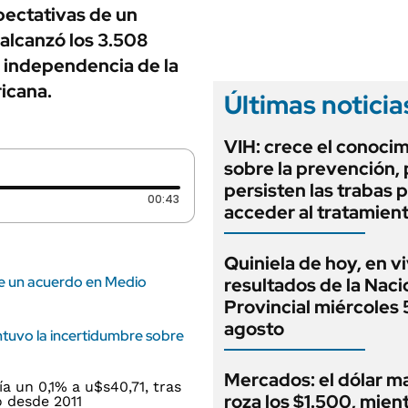
ANUARIO 2025
xpectativas de un
LIFESTYLE
EDICIÓN IMPRESA
 alcanzó los 3.508
AUTOS
a independencia de la
icana.
Últimas noticia
VIH: crece el conoci
sobre la prevención,
persisten las trabas 
Duración: 43 segundos
00:43
acceder al tratamien
Quiniela de hoy, en vi
de un acuerdo en Medio
resultados de la Naci
Provincial miércoles 
agosto
antuvo la incertidumbre sobre
Mercados: el dólar m
roza los $1.500, mient