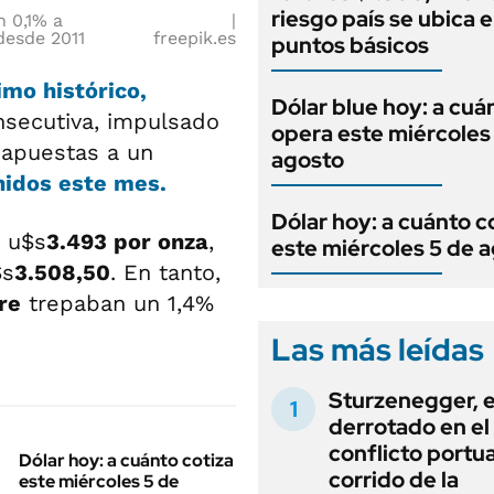
riesgo país se ubica 
n 0,1% a
desde 2011
freepik.es
puntos básicos
mo histórico,
Dólar blue hoy: a cuá
nsecutiva, impulsado
opera este miércoles
s apuestas a un
agosto
nidos este mes.
Dólar hoy: a cuánto c
 u$s
3.493 por onza
,
este miércoles 5 de 
$s
3.508,50
. En tanto,
re
trepaban un 1,4%
Las más leídas
Sturzenegger, e
derrotado en el
conflicto portua
Dólar hoy: a cuánto cotiza
corrido de la
este miércoles 5 de