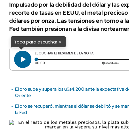
ÁMBITO DEBATE
Impulsado por la debilidad del dólar y las e
Municipios
recorte de tasas en EEUU, el metal precioso
MEDIAKIT AMBITO DEBATE
URUGUAY
dólares por onza. Las tensiones en torno a l
Fed también presionan a la divisa norteamer
×
Toca para escuchar
ESCUCHAR EL RESUMEN DE LA NOTA
Tiempo transcurrido: 0 segundos
00:00
El oro sube y supera los u$s4.200 ante la expectativa 
Oriente
El oro se recuperó, mientras el dólar se debilitó y se m
la Fed