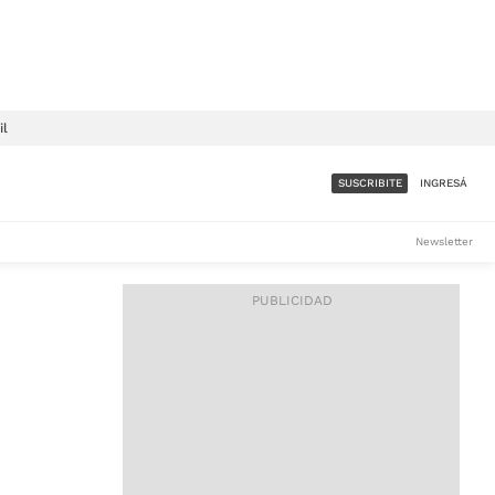
il
SUSCRIBITE
INGRESÁ
SUMATE A LA COMUNIDAD
Newsletter
DE ÁMBITO
LES
ACCESO FULL - $1.800/MES
ES
CORPORATIVO - CONSULTAR
Si tenés dudas comunicate
con nosotros a
IOS
suscripciones@ambito.com.ar
Llamanos al (54) 11 4556-
9147/48 o
al (54) 11 4449-3256 de lunes a