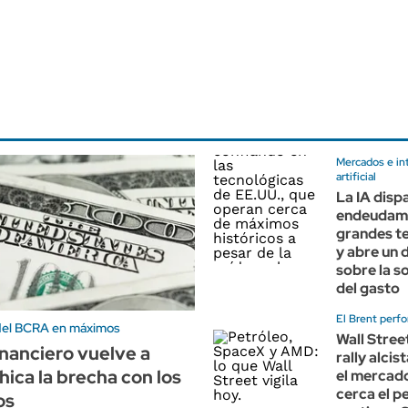
Mercados e in
artificial
La IA dispa
endeudami
grandes t
y abre un 
sobre la s
del gasto
El Brent perfo
del BCRA en máximos
Wall Stree
financiero vuelve a
rally alcis
hica la brecha con los
el mercado
cerca el p
os