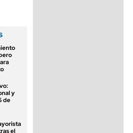
viernes de 10 a 18
s
miento
 pero
para
to
vo:
onal y
5 de
ayorista
ras el