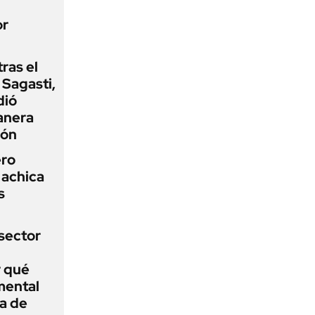
or
tras el
Sagasti,
dió
anera
ión
ero
 achica
s
sector
r qué
mental
a de