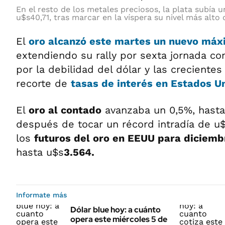
En el resto de los metales preciosos, la plata subía u
u$s40,71, tras marcar en la víspera su nivel más alto 
El
oro alcanzó este martes un nuevo máxi
extendiendo su rally por sexta jornada co
por la debilidad del dólar y las creciente
recorte de
tasas de interés en Estados U
El
oro al contado
avanzaba un 0,5%, hasta
después de tocar un récord intradía de u
los
futuros del oro en EEUU para diciemb
hasta u$s
3.564.
Informate más
Dólar blue hoy: a cuánto
opera este miércoles 5 de