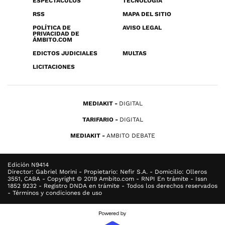
ESPECTÁCULOS
TECNOLOGÍA
RSS
MAPA DEL SITIO
POLÍTICA DE
AVISO LEGAL
PRIVACIDAD DE
ÁMBITO.COM
EDICTOS JUDICIALES
MULTAS
LICITACIONES
MEDIAKIT
DIGITAL
TARIFARIO
DIGITAL
MEDIAKIT
AMBITO DEBATE
Edición N9414
Director: Gabriel Morini - Propietario: Nefir S.A. - Domicilio: Olleros
3551, CABA - Copyright © 2019 Ambito.com - RNPI En trámite - Issn
1852 9232 - Registro DNDA en trámite - Todos los derechos reservados
- Términos y condiciones de uso