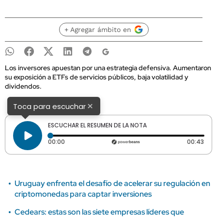
+ Agregar ámbito en
Los inversores apuestan por una estrategia defensiva. Aumentaron
su exposición a ETFs de servicios públicos, baja volatilidad y
dividendos.
×
Toca para escuchar
ESCUCHAR EL RESUMEN DE LA NOTA
Tiempo transcurrido: 0 segundos
Dura
00:00
00:43
Uruguay enfrenta el desafío de acelerar su regulación en
criptomonedas para captar inversiones
Cedears: estas son las siete empresas líderes que