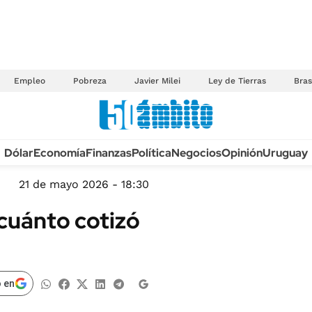
Empleo
Pobreza
Javier Milei
Ley de Tierras
Bras
Anuario autos 2026
Dólar
Economía
Finanzas
Política
Negocios
Opinión
Uruguay
TECNOLOGÍA
NOVEDADES FISCA
MÉXICO
21 de mayo 2026 - 18:30
EDICTOS JUDICIAL
OPINIÓN
 cuánto cotizó
MULTAS
MUNDO
LICITACIONES
INFORMACIÓN GENERAL
CUADROS TARIFAR
ESPECTÁCULOS
 en
RECALL
DEPORTES