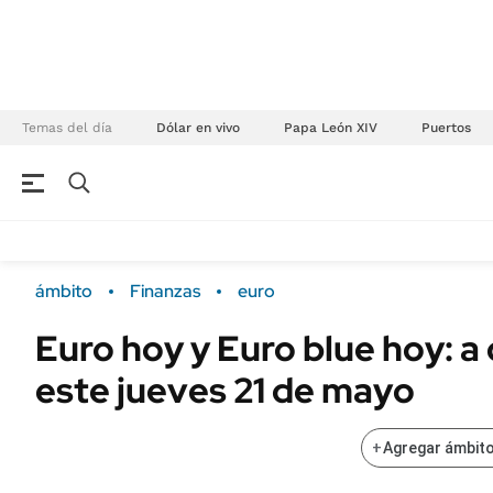
Temas del día
Dólar en vivo
Papa León XIV
Puertos
NEGOCIOS
ÚLTIMAS NOTICIAS
Especiales Ámbito
ECONOMÍA
ámbito
Finanzas
euro
Real Estate
Banco de Datos
Euro hoy y Euro blue hoy: a
Sustentabilidad
Campo
este jueves 21 de mayo
Seguros
FINANZAS
ENERGY REPORT
Dólar
+
Agregar ámbito
POLÍTICA
Mercados
Nacional