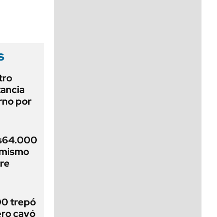
viernes de 10 a 18
s
tro
tancia
erno por
$s64.000
imismo
re
00 trepó
ero cayó