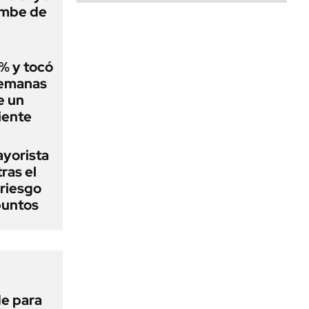
umbe de
2% y tocó
semanas
e un
iente
ayorista
ras el
 riesgo
puntos
de para