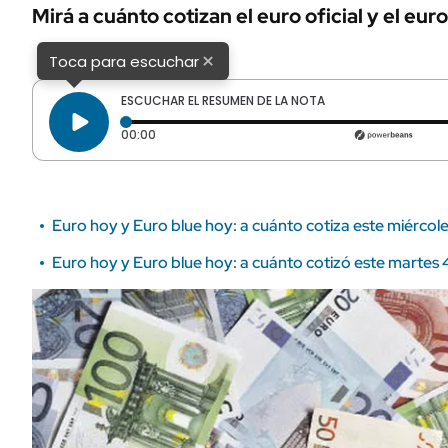
ÁMBITO DEBATE
Mirá a cuánto cotizan el euro oficial y el euro
Municipios
MEDIAKIT AMBITO DEBATE
×
Toca para escuchar
URUGUAY
ESCUCHAR EL RESUMEN DE LA NOTA
Tiempo transcurrido: 0 segundos
00:00
Euro hoy y Euro blue hoy: a cuánto cotiza este miércol
Euro hoy y Euro blue hoy: a cuánto cotizó este martes