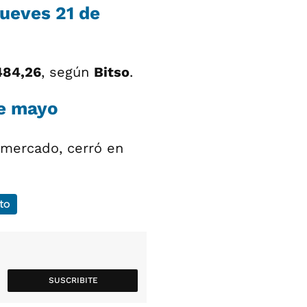
jueves 21 de
484,26
, según
Bitso
.
de mayo
 mercado, cerró en
to
SUSCRIBITE