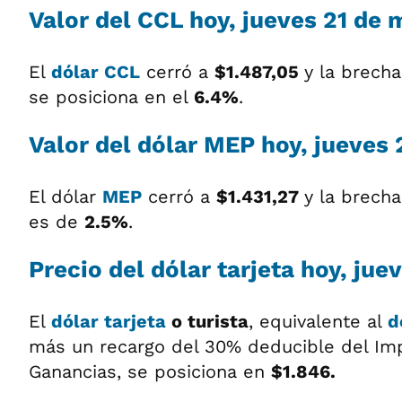
Valor del
CCL
hoy, jueves 21 de 
El
dólar CCL
cerró a
$1.487,05
y la brech
se posiciona en el
6.4%
.
Valor del
dólar MEP
hoy, jueves 
El dólar
MEP
cerró a
$1.431,27
y la brech
es de
2.5%
.
Precio del
dólar tarjeta
hoy, jue
El
dólar tarjeta
o turista
, equivalente al
d
más un recargo del 30% deducible del Im
Ganancias, se posiciona en
$1.846.