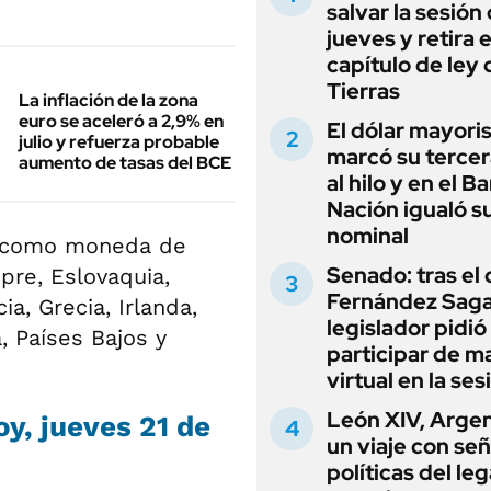
salvar la sesión
jueves y retira e
capítulo de ley 
Tierras
La inflación de la zona
euro se aceleró a 2,9% en
El dólar mayori
julio y refuerza probable
marcó su tercer
aumento de tasas del BCE
al hilo y en el B
Nación igualó s
nominal
como moneda de
Senado: tras el
ipre, Eslovaquia,
Fernández Sagas
ia, Grecia, Irlanda,
legislador pidió
a, Países Bajos y
participar de m
virtual en la ses
León XIV, Argen
y, jueves 21 de
un viaje con se
políticas del le