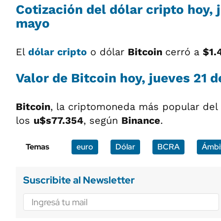
Cotización del
dólar cripto
hoy, 
mayo
El
dólar cripto
o dólar
Bitcoin
cerró a
$1.
Valor de Bitcoin hoy, jueves 21 
Bitcoin
, la criptomoneda más popular del
los
u$s77.354
, según
Binance
.
Temas
euro
Dólar
BCRA
Ámbi
Suscribite al Newsletter