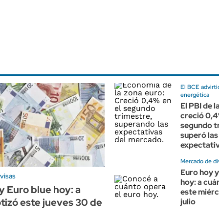
El BCE advirtió
energética
El PBI de l
creció 0,
segundo t
superó las
expectati
Mercado de di
Euro hoy y
visas
hoy: a cuá
y Euro blue hoy: a
este miérc
tizó este jueves 30 de
julio