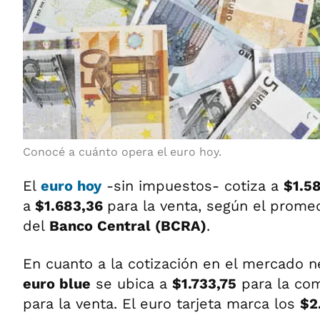
Conocé a cuánto opera el euro hoy.
El
euro hoy
-sin impuestos- cotiza a
$1.5
a
$1.683,36
para la venta,
según el promed
del
Banco Central (BCRA)
.
En cuanto a la cotización en el mercado ne
euro blue
se ubica a
$1.733,75
para la com
para la venta. El euro tarjeta marca los
$2