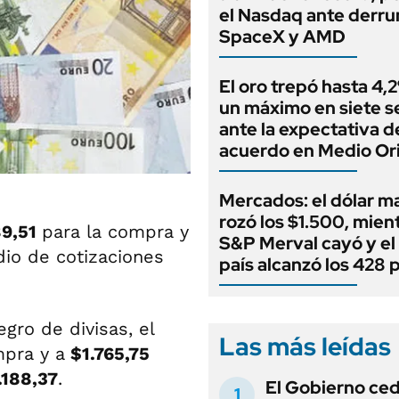
el Nasdaq ante derr
SpaceX y AMD
El oro trepó hasta 4,
un máximo en siete 
ante la expectativa d
acuerdo en Medio Or
Mercados: el dólar m
rozó los $1.500, mient
89,51
para la compra y
S&P Merval cayó y el
io de cotizaciones
país alcanzó los 428 
gro de divisas, el
Las más leídas
pra y a
$1.765,75
.188,37
.
El Gobierno ce