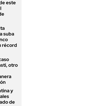
 de este
l
de
sta
a suba
anco
u récord
 caso
ti, otro
anera
ión
tina y
ñales
gado de