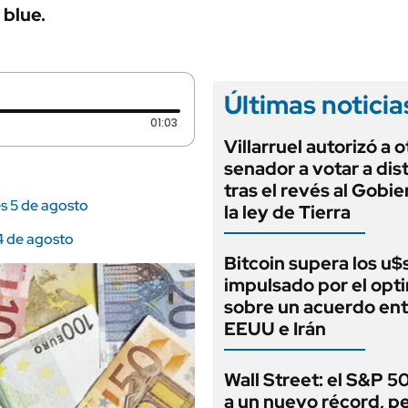
ANUARIO 2025
 blue.
LIFESTYLE
EDICIÓN IMPRESA
AUTOS
Últimas noticia
Duración: 1 minutos y 3 segundos
01:03
Villarruel autorizó a o
senador a votar a dis
tras el revés al Gobi
es 5 de agosto
la ley de Tierra
 4 de agosto
Bitcoin supera los u
impulsado por el opt
sobre un acuerdo ent
EEUU e Irán
Wall Street: el S&P 5
a un nuevo récord, p