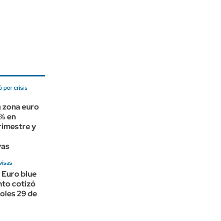
 por crisis
a zona euro
4% en
rimestre y
vas
visas
 Euro blue
nto cotizó
oles 29 de