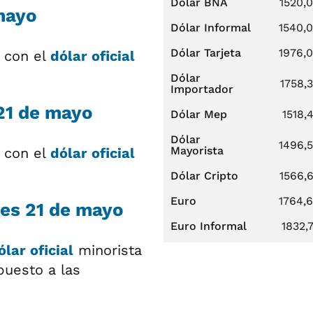
Dólar BNA
1520,
mayo
Dólar Informal
1540,
Dólar Tarjeta
1976,
a con el
dólar oficial
Dólar
1758,
Importador
21 de mayo
Dólar Mep
1518,
Dólar
1496,
Mayorista
a con el
dólar oficial
Dólar Cripto
1566,
Euro
1764,
ves 21 de mayo
Euro Informal
1832,
ólar oficial
minorista
puesto a las