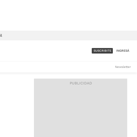
il
SUSCRIBITE
INGRESÁ
SUMATE A LA COMUNIDAD
Newsletter
DE ÁMBITO
LES
ACCESO FULL - $1.800/MES
ES
CORPORATIVO - CONSULTAR
Si tenés dudas comunicate
con nosotros a
IOS
suscripciones@ambito.com.ar
Llamanos al (54) 11 4556-
9147/48 o
al (54) 11 4449-3256 de lunes a