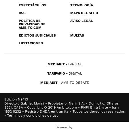
ESPECTÁCULOS
TECNOLOGÍA
RSS
MAPA DEL SITIO
POLÍTICA DE
AVISO LEGAL
PRIVACIDAD DE
ÁMBITO.COM
EDICTOS JUDICIALES
MULTAS
LICITACIONES
MEDIAKIT
DIGITAL
TARIFARIO
DIGITAL
MEDIAKIT
AMBITO DEBATE
Edición N9413
Director: Gabriel Morini - Propietario: Nefir S.A. - Domicilio: Olleros
3551, CABA - Copyright © 2019 Ambito.com - RNPI En trámite - Issn
1852 9232 - Registro DNDA en trámite - Todos los derechos reservados
- Términos y condiciones de uso