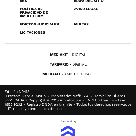
RSS
MAPA DEL SITIO
POLÍTICA DE
AVISO LEGAL
PRIVACIDAD DE
ÁMBITO.COM
EDICTOS JUDICIALES
MULTAS
LICITACIONES
MEDIAKIT
DIGITAL
TARIFARIO
DIGITAL
MEDIAKIT
AMBITO DEBATE
Edición N9413
Director: Gabriel Morini - Propietario: Nefir S.A. - Domicilio: Olleros
3551, CABA - Copyright © 2019 Ambito.com - RNPI En trámite - Issn
1852 9232 - Registro DNDA en trámite - Todos los derechos reservados
- Términos y condiciones de uso