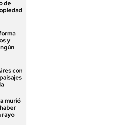
o de
propiedad
eforma
os y
ingún
Aires con
paisajes
da
ta murió
 haber
n rayo