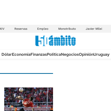
XIV
Reservas
Empleo
Monotributo
Javier Milei
Anuario autos 2026
Dólar
Economía
Finanzas
Política
Negocios
Opinión
Uruguay
TECNOLOGÍA
NOVEDADES FISCA
MÉXICO
EDICTOS JUDICIAL
OPINIÓN
MULTAS
MUNDO
LICITACIONES
INFORMACIÓN GENERAL
CUADROS TARIFAR
ESPECTÁCULOS
RECALL
DEPORTES