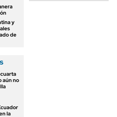
anera
ión
tina y
ñales
gado de
s
r cuarta
o aún no
lla
 Ecuador
en la