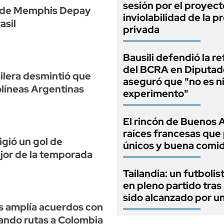
sesión por el proyect
re de Memphis Depay
inviolabilidad de la 
asil
privada
Bausili defendió la r
del BCRA en Diputad
lera desmintió que
aseguró que "no es n
líneas Argentinas
experimento"
El rincón de Buenos 
raíces francesas que 
gió un gol de
únicos y buena comi
jor de la temporada
Tailandia: un futbolis
en pleno partido tras
sido alcanzado por u
s amplía acuerdos con
ando rutas a Colombia