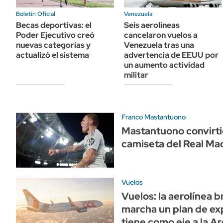
ÁMBITO DEBATE
Boletín Oficial
Venezuela
Municipios
MEDIAKIT AMBITO DEBATE
Becas deportivas: el
Seis aerolíneas
URUGUAY
Poder Ejecutivo creó
cancelaron vuelos a
nuevas categorías y
Venezuela tras una
actualizó el sistema
advertencia de EEUU por
un aumento actividad
militar
Franco Mastantuono
Mastantuono convirtió
camiseta del Real Ma
Vuelos
Vuelos: la aerolínea b
marcha un plan de ex
tiene como eje a la A