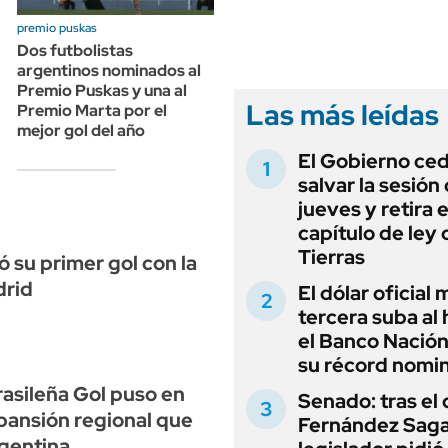
ANUARIO 2025
LIFESTYLE
premio puskas
EDICIÓN IMPRESA
AUTOS
Dos futbolistas
argentinos nominados al
Premio Puskas y una al
Las más leídas
Premio Marta por el
mejor gol del año
El Gobierno ce
salvar la sesión
jueves y retira e
capítulo de ley 
Tierras
 su primer gol con la
drid
El dólar oficial
tercera suba al 
el Banco Nación
su récord nomin
rasileña Gol puso en
Senado: tras el
pansión regional que
Fernández Sagas
rgentina