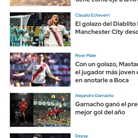
Claudio Echeverri
El golazo del Diablito
Manchester City desd
River Plate
Con un golazo, Masta
el jugador más joven e
en anotarle a Boca
Alejandro Garnacho
Garnacho ganó el pre
mejor gol del año
Depay