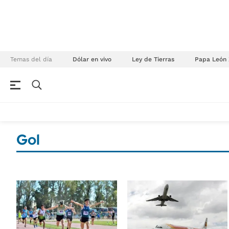
Temas del día
Dólar en vivo
Ley de Tierras
Papa León 
NEGOCIOS
ÚLTIMAS NOTICIAS
Especiales Ámbito
ECONOMÍA
Gol
Real Estate
Banco de Datos
Sustentabilidad
Campo
Seguros
FINANZAS
ENERGY REPORT
Dólar
POLÍTICA
Mercados
Nacional