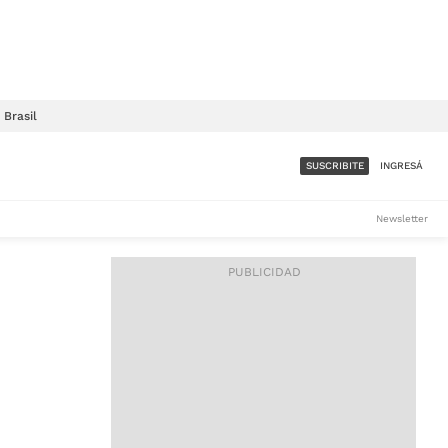
Brasil
SUSCRIBITE
INGRESÁ
SUMATE A LA COMUNIDAD
Newsletter
DE ÁMBITO
LES
ACCESO FULL - $1.800/MES
ES
CORPORATIVO - CONSULTAR
Si tenés dudas comunicate
con nosotros a
IOS
suscripciones@ambito.com.ar
Llamanos al (54) 11 4556-
9147/48 o
al (54) 11 4449-3256 de lunes a