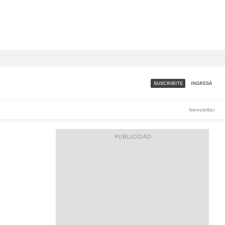
SUSCRIBITE
INGRESÁ
SUMATE A LA COMUNIDAD
Newsletter
DE ÁMBITO
LES
ACCESO FULL - $1.800/MES
ES
CORPORATIVO - CONSULTAR
Si tenés dudas comunicate
con nosotros a
IOS
suscripciones@ambito.com.ar
Llamanos al (54) 11 4556-
9147/48 o
al (54) 11 4449-3256 de lunes a