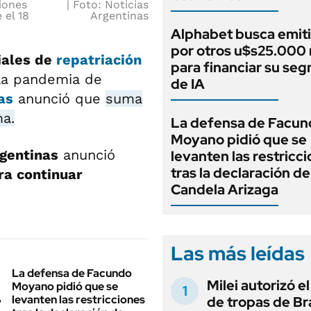
iones
Foto: Noticias
 el 18
Argentinas
Alphabet busca emit
por otros u$s25.000 
iales de
repatriación
para financiar su se
la pandemia de
de IA
as
anunció que
suma
ma.
La defensa de Facun
Moyano pidió que se
gentinas
anunció
levanten las restricc
tras la declaración de
ra continuar
Candela Arizaga
Las más leídas
La defensa de Facundo
Milei autorizó e
Moyano pidió que se
levanten las restricciones
de tropas de Bra