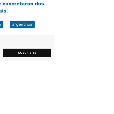
e concretaron dos
aís.
n
argentinos
SUSCRIBITE