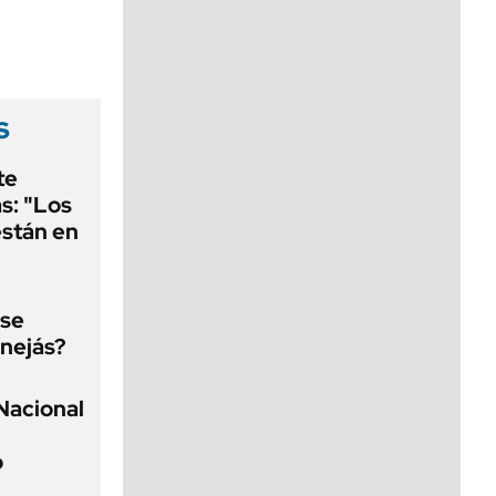
viernes de 10 a 18
s
te
as: "Los
están en
 se
nejás?
Nacional
o