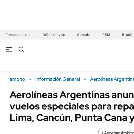
Temas del día
Dólar en vivo
Senado
REM
Brasil
NEGOCIOS
ÚLTIMAS NOTICIAS
Especiales Ámbito
ECONOMÍA
ámbito
Información General
Aerolíneas Argentin
Real Estate
Banco de Datos
Aerolíneas Argentinas anu
Sustentabilidad
Campo
vuelos especiales para repa
Seguros
FINANZAS
ENERGY REPORT
Lima, Cancún, Punta Cana 
Dólar
POLÍTICA
Mercados
+
Agregar ámbito
Nacional