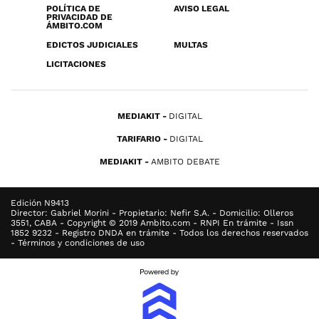
POLÍTICA DE
AVISO LEGAL
PRIVACIDAD DE
ÁMBITO.COM
EDICTOS JUDICIALES
MULTAS
LICITACIONES
MEDIAKIT
DIGITAL
TARIFARIO
DIGITAL
MEDIAKIT
AMBITO DEBATE
Edición N9413
Director: Gabriel Morini - Propietario: Nefir S.A. - Domicilio: Olleros
3551, CABA - Copyright © 2019 Ambito.com - RNPI En trámite - Issn
1852 9232 - Registro DNDA en trámite - Todos los derechos reservados
- Términos y condiciones de uso