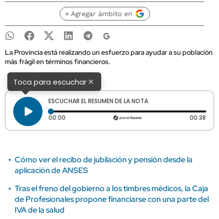
+ Agregar ámbito en
La Provincia está realizando un esfuerzo para ayudar a su población
más frágil en términos financieros.
×
Toca para escuchar
ESCUCHAR EL RESUMEN DE LA NOTA
Tiempo transcurrido: 0 segundos
Dura
00:00
00:38
Cómo ver el recibo de jubilación y pensión desde la
aplicación de ANSES
Tras el freno del gobierno a los timbres médicos, la Caja
de Profesionales propone financiarse con una parte del
IVA de la salud