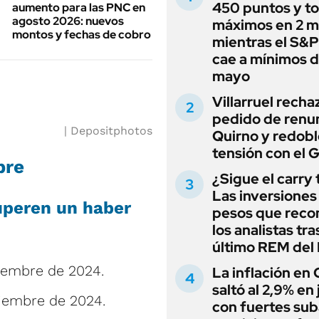
450 puntos y t
aumento para las PNC en
agosto 2026: nuevos
máximos en 2 m
montos y fechas de cobro
mientras el S&
cae a mínimos 
mayo
Villarruel recha
pedido de renu
Depositphotos
Quirno y redobl
tensión con el 
bre
¿Sigue el carry
Las inversiones
uperen un haber
pesos que rec
los analistas tra
último REM de
iembre de 2024.
La inflación en
saltó al 2,9% en j
iembre de 2024.
con fuertes sub