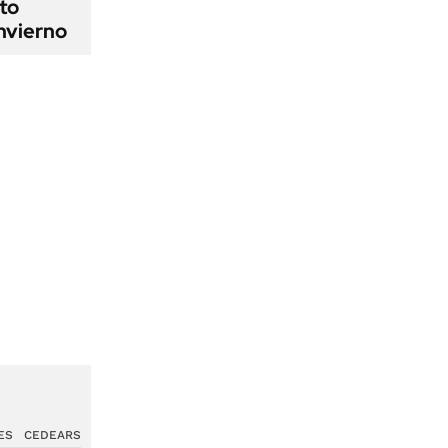
cto
nvierno
ES
CEDEARS