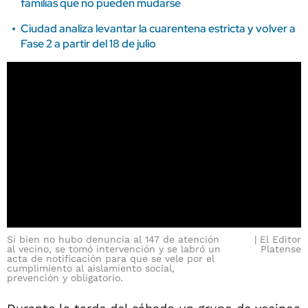
familias que no pueden mudarse
Ciudad analiza levantar la cuarentena estricta y volver a
Fase 2 a partir del 18 de julio
Si bien no hubo denuncia al 147 de atención
El Editor
al vecino, se tomó intervención y se labró un
Platense
acta de notificación para que se vele por el
cumplimiento al aislamiento social,
prevención y obligatorio.