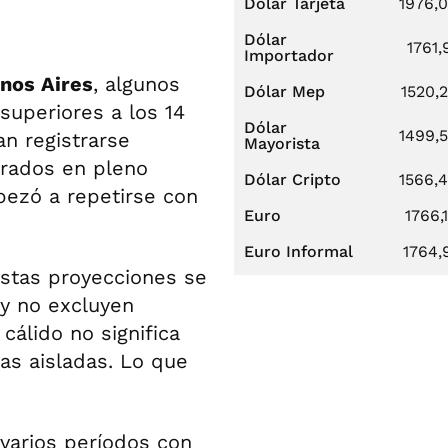
Dólar Tarjeta
1976,
Dólar
1761,
Importador
nos Aires
, algunos
Dólar Mep
1520,
uperiores a los 14
Dólar
1499,
an registrarse
Mayorista
grados en pleno
Dólar Cripto
1566,
pezó a repetirse con
Euro
1766,
Euro Informal
1764,
estas proyecciones se
y no excluyen
cálido no significa
as aisladas. Lo que
 varios períodos con