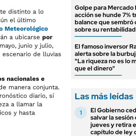
Golpe para Mercado L
e distinto a lo
acción se hunde 7% t
gún el último
balance que sembró
io Meteorológico
sobre su rentabilidad
rán a ubicarse
por
ayo, junio y julio,
El famoso inversor Ra
alerta sobre la burbuj
 escenario de lluvias
"La riqueza no es lo 
que el dinero"
s nacionales e
de manera conjunta.
Las más leídas
nóstico diario, sí
za a llamar la
El Gobierno ce
icos y hasta
salvar la sesión
jueves y retira e
capítulo de ley 