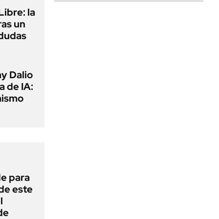
ibre: la
ras un
 dudas
y Dalio
a de IA:
mismo
de para
 de este
l
de