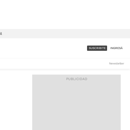
il
SUSCRIBITE
INGRESÁ
SUMATE A LA COMUNIDAD
Newsletter
DE ÁMBITO
LES
ACCESO FULL - $1.800/MES
ES
CORPORATIVO - CONSULTAR
Si tenés dudas comunicate
con nosotros a
IOS
suscripciones@ambito.com.ar
Llamanos al (54) 11 4556-
9147/48 o
al (54) 11 4449-3256 de lunes a