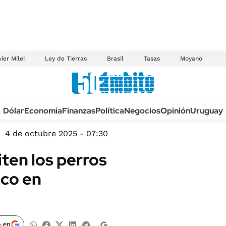
ier Milei
Ley de Tierras
Brasil
Tasas
Moyano
Anuario autos 2026
Dólar
Economía
Finanzas
Política
Negocios
Opinión
Uruguay
TECNOLOGÍA
NOVEDADES FISCA
MÉXICO
4 de octubre 2025 - 07:30
EDICTOS JUDICIAL
OPINIÓN
ten los perros
MULTAS
MUNDO
ico en
LICITACIONES
INFORMACIÓN GENERAL
CUADROS TARIFAR
ESPECTÁCULOS
RECALL
DEPORTES
 en