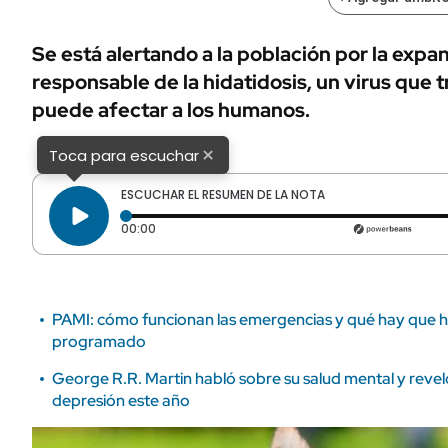
ÁMBITO DEBATE
Municipios
MEDIAKIT AMBITO DEBATE
Se está alertando a la población por la expan
URUGUAY
responsable de la hidatidosis, un virus que 
puede afectar a los humanos.
×
Toca para escuchar
ESCUCHAR EL RESUMEN DE LA NOTA
Tiempo transcurrido: 0 segundos
00:00
PAMI: cómo funcionan las emergencias y qué hay que ha
programado
George R.R. Martin habló sobre su salud mental y revel
depresión este año