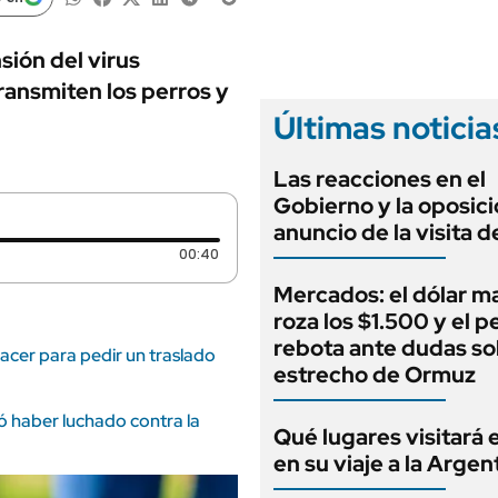
ANUARIO 2025
LIFESTYLE
EDICIÓN IMPRESA
AUTOS
sión del virus
transmiten los perros y
Últimas noticia
Las reacciones en el
Gobierno y la oposici
anuncio de la visita d
Duración: 40 segundos
00:40
Mercados: el dólar m
roza los $1.500 y el p
rebota ante dudas so
cer para pedir un traslado
estrecho de Ormuz
ó haber luchado contra la
Qué lugares visitará 
en su viaje a la Argen