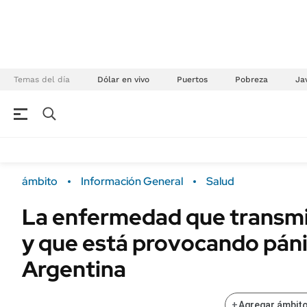
Temas del día
Dólar en vivo
Puertos
Pobreza
Jav
NEGOCIOS
ÚLTIMAS NOTICIAS
Especiales Ámbito
ECONOMÍA
ámbito
Información General
Salud
Real Estate
Banco de Datos
La enfermedad que transmi
Sustentabilidad
Campo
y que está provocando pán
Seguros
FINANZAS
ENERGY REPORT
Argentina
Dólar
POLÍTICA
Mercados
+
Agregar ámbito
Nacional