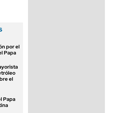
viernes de 10 a 18
s
ón por el
el Papa
ayorista
etróleo
bre el
el Papa
tina