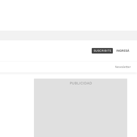
SUSCRIBITE
INGRESÁ
SUMATE A LA COMUNIDAD
Newsletter
DE ÁMBITO
LES
ACCESO FULL - $1.800/MES
ES
CORPORATIVO - CONSULTAR
Si tenés dudas comunicate
con nosotros a
IOS
suscripciones@ambito.com.ar
Llamanos al (54) 11 4556-
9147/48 o
al (54) 11 4449-3256 de lunes a