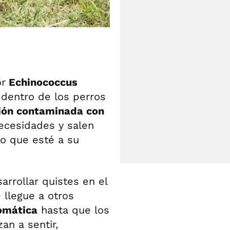
or
Echinococcus
 dentro de los perros
ión contaminada con
ecesidades y salen
o que esté a su
rrollar quistes en el
llegue a otros
omática
hasta que los
n a sentir,