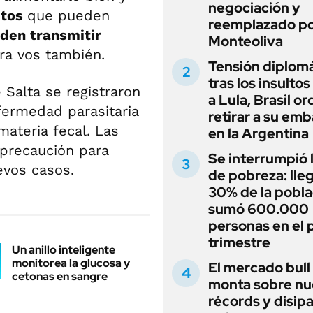
negociación y
itos
que pueden
reemplazado p
den transmitir
Monteoliva
ra vos también.
Tensión diplomá
tras los insultos
 Salta se registraron
a Lula, Brasil o
fermedad parasitaria
retirar a su em
materia fecal. Las
en la Argentina
precaución para
Se interrumpió l
evos casos.
de pobreza: lleg
30% de la pobla
sumó 600.000
personas en el 
trimestre
Un anillo inteligente
monitorea la glucosa y
El mercado bull
cetonas en sangre
monta sobre n
récords y disip