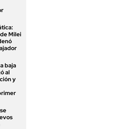
or
tica:
 de Milei
rdenó
bajador
a baja
ó al
ción y
primer
 se
uevos
a