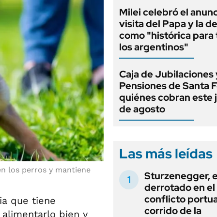
Milei celebró el anunc
visita del Papa y la d
como "histórica para
los argentinos"
Caja de Jubilaciones 
Pensiones de Santa F
quiénes cobran este 
de agosto
Las más leídas
en los perros y mantiene
Sturzenegger, e
derrotado en el
conflicto portua
ia que tiene
corrido de la
 alimentarlo bien y