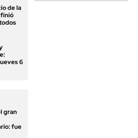
io de la
efinió
 todos
y
e:
jueves 6
l gran
rio: fue