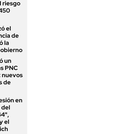
 riesgo
 450
zó el
ncia de
ó la
Gobierno
ó un
as PNC
: nuevos
s de
esión en
 del
44",
y el
ich