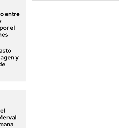
o entre
y
por el
nes
basto
magen y
de
el
Merval
emana