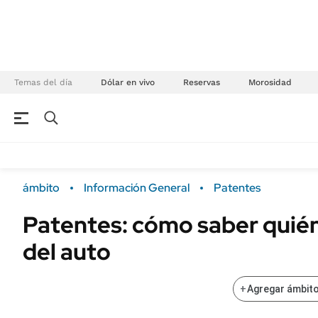
Temas del día
Dólar en vivo
Reservas
Morosidad
NEGOCIOS
ÚLTIMAS NOTICIAS
Especiales Ámbito
ECONOMÍA
ámbito
Información General
Patentes
Real Estate
Banco de Datos
Patentes: cómo saber quién 
Sustentabilidad
Campo
del auto
Seguros
FINANZAS
ENERGY REPORT
Dólar
+
Agregar ámbito
POLÍTICA
Mercados
Nacional