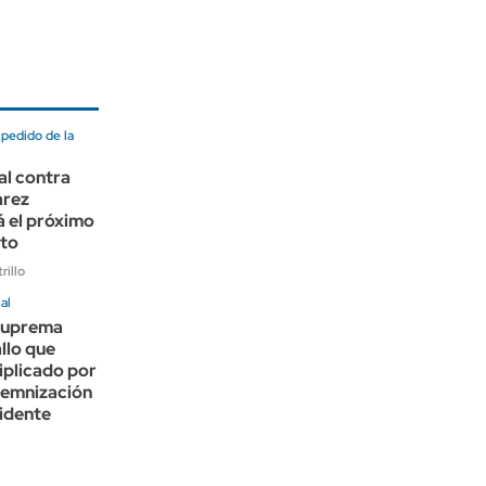
 pedido de la
ral contra
arez
 el próximo
sto
rillo
al
Suprema
allo que
iplicado por
ndemnización
idente