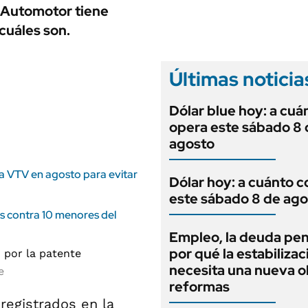
ANUARIO 2025
o Automotor tiene
LIFESTYLE
EDICIÓN IMPRESA
 cuáles son.
AUTOS
Últimas noticia
Dólar blue hoy: a cuá
opera este sábado 8 
agosto
la VTV en agosto para evitar
Dólar hoy: a cuánto c
este sábado 8 de ago
es contra 10 menores del
Empleo, la deuda pen
por qué la estabilizac
necesita una nueva o
e
reformas
 registrados en la