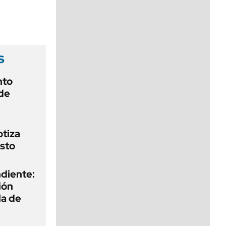
viernes de 10 a 18
s
nto
de
otiza
sto
diente:
ión
la de