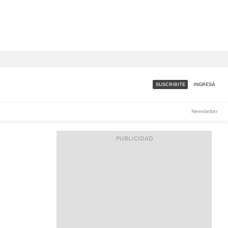
SUSCRIBITE
INGRESÁ
SUMATE A LA COMUNIDAD
Newsletter
DE ÁMBITO
LES
ACCESO FULL - $1.800/MES
ES
CORPORATIVO - CONSULTAR
Si tenés dudas comunicate
con nosotros a
IOS
suscripciones@ambito.com.ar
Llamanos al (54) 11 4556-
9147/48 o
al (54) 11 4449-3256 de lunes a