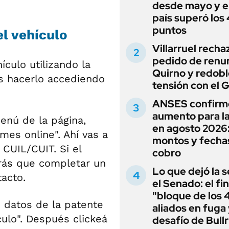
desde mayo y el
país superó los
puntos
el vehículo
Villarruel recha
pedido de renu
ículo utilizando la
Quirno y redobl
s hacerlo accediendo
tensión con el 
ANSES confirm
aumento para l
enú de la página,
en agosto 2026
mes online". Ahí vas a
montos y fecha
 CUIL/CUIT. Si el
cobro
rás que completar un
Lo que dejó la s
acto.
el Senado: el fin
"bloque de los 
s datos de la patente
aliados en fuga 
ículo". Después clickeá
desafío de Bullr