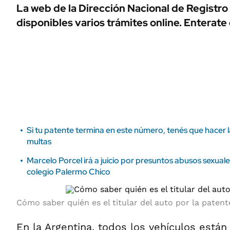
ÁMBITO DEBATE
La web de la Dirección Nacional de Registr
Municipios
disponibles varios trámites online. Enterate
MEDIAKIT AMBITO DEBATE
URUGUAY
Si tu patente termina en este número, tenés que hacer 
multas
Marcelo Porcel irá a juicio por presuntos abusos sexual
colegio Palermo Chico
Cómo saber quién es el titular del auto por la patent
En la Argentina, todos los vehículos están