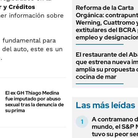
 y Créditos
Reforma de la Carta
Orgánica: contrapunt
er información sobre
Werning, Cuattromo 
extitulares del BCRA 
empleo y designacio
es fundamental para
 del auto, este es un
El restaurante del A
.
que estrena nueva i
amplía su propuesta 
cocina de mar
El ex GH Thiago Medina
fue imputado por abuso
Las más leídas
sexual tras la denuncia de
su prima
A contramano d
mundo, el S&P 
tuvo su peor s