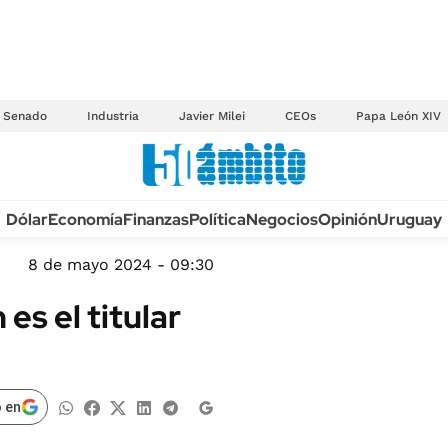
Senado
Industria
Javier Milei
CEOs
Papa León XIV
Anuario autos 2026
Dólar
Economía
Finanzas
Política
Negocios
Opinión
Uruguay
TECNOLOGÍA
NOVEDADES FISCA
MÉXICO
8 de mayo 2024 - 09:30
EDICTOS JUDICIAL
OPINIÓN
es el titular
MULTAS
MUNDO
LICITACIONES
INFORMACIÓN GENERAL
CUADROS TARIFAR
ESPECTÁCULOS
 en
RECALL
DEPORTES