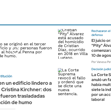
Rechazaron el
defensa
El juicio o
"Pity" Álv
comenzará
10 de ago
Por Vanesa Pet
Decisión judici
La Corte 
titución
anuló un f
n un edificio lindero a
había mult
 Cristina Kirchner: dos
siete la i
por un acc
fueron trasladadas
laboral
ación de humo