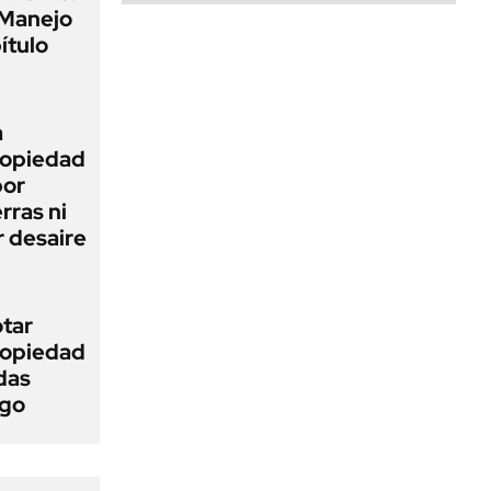
 Manejo
ítulo
a
Propiedad
bor
rras ni
 desaire
otar
Propiedad
das
ego