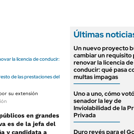
ANUARIO 2025
LIFESTYLE
EDICIÓN IMPRESA
AUTOS
Últimas noticia
Un nuevo proyecto b
cambiar un requisito
var la licencia de conducir:
renovar la licencia de
conducir: qué pasa co
multas impagas
sto de las prestaciones del
Uno a uno, cómo vot
senador la ley de
ión
Inviolabilidad de la 
Privada
 públicos en grandes
va es de la jefa del
Duro revés para el G
ña y candidata a