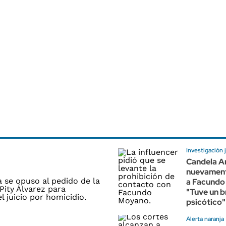
Investigación j
Candela A
nuevament
a Facundo
"Tuve un b
psicótico"
Alerta naranja