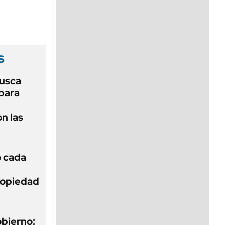
viernes de 10 a 18
s
usca
 para
n las
ó cada
Propiedad
obierno: