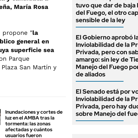
tuvo que dar de baja
teña, María Rosa
del Fuego, el otro cap
sensible de la ley
o propone "
la
El Gobierno aprobó l
úblico general en
Inviolabilidad de la 
uya superficie sea
Privada, pero con sa
son Parque
amargo: sin ley de Tie
Manejo del Fuego por
 Plaza San Martín y
de aliados
El Senado está por v
Inviolabilidad de la 
Privada, pero hay du
Inundaciones y cortes de
sobre Manejo del fu
luz en el AMBA tras la
tormenta: las zonas
afectadas y cuántos
usuarios fueron