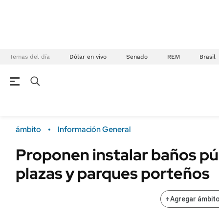
Temas del día
Dólar en vivo
Senado
REM
Brasil
NEGOCIOS
ÚLTIMAS NOTICIAS
Especiales Ámbito
ECONOMÍA
ámbito
Información General
Real Estate
Banco de Datos
Proponen instalar baños pú
Sustentabilidad
Campo
plazas y parques porteños
Seguros
FINANZAS
ENERGY REPORT
Dólar
+
Agregar ámbito
POLÍTICA
Mercados
Nacional