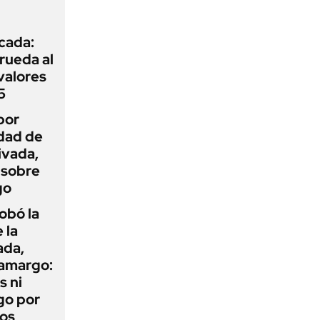
icada:
rueda al
 valores
5
por
idad de
ivada,
 sobre
go
obó la
 la
ada,
 amargo:
s ni
go por
dos