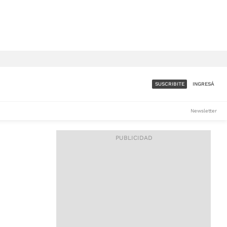
SUSCRIBITE
INGRESÁ
SUMATE A LA COMUNIDAD
Newsletter
DE ÁMBITO
LES
ACCESO FULL - $1.800/MES
ES
CORPORATIVO - CONSULTAR
Si tenés dudas comunicate
con nosotros a
IOS
suscripciones@ambito.com.ar
Llamanos al (54) 11 4556-
9147/48 o
al (54) 11 4449-3256 de lunes a