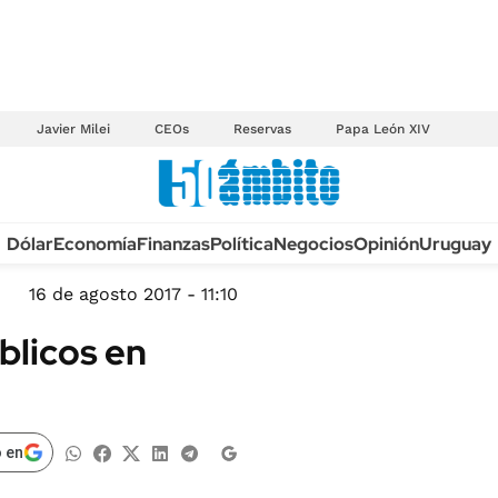
Javier Milei
CEOs
Reservas
Papa León XIV
Anuario autos 2026
Dólar
Economía
Finanzas
Política
Negocios
Opinión
Uruguay
TECNOLOGÍA
NOVEDADES FISCA
MÉXICO
16 de agosto 2017 - 11:10
EDICTOS JUDICIAL
OPINIÓN
blicos en
MULTAS
MUNDO
LICITACIONES
INFORMACIÓN GENERAL
CUADROS TARIFAR
ESPECTÁCULOS
 en
RECALL
DEPORTES