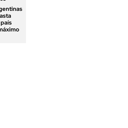
gentinas
asta
 país
 máximo