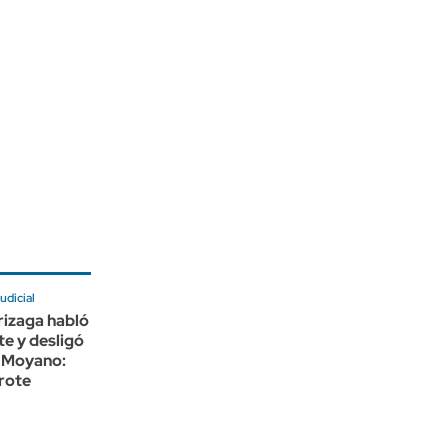
udicial
rizaga habló
e y desligó
 Moyano:
rote