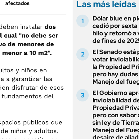
Las más leídas
afectados
Dólar blue en p
cedió por sexta 
deben instalar
dos
hilo y retornó a
l cual "no debe ser
de fines de 202
sivo de menores de
El Senado está 
o menor a 10 m2".
votar Inviolabil
la Propiedad Pr
ultos y niños en
pero hay dudas
a a garantizar las
Manejo del fue
en disfrutar de esos
El Gobierno apr
s fundamentos del
Inviolabilidad de
Propiedad Priv
pero con sabor
spacios públicos que
sin ley de Tierra
Manejo del Fue
de niños y adultos.
desaire de alia