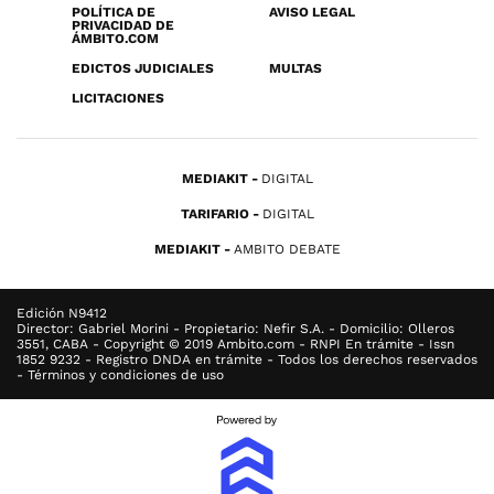
POLÍTICA DE
AVISO LEGAL
PRIVACIDAD DE
ÁMBITO.COM
EDICTOS JUDICIALES
MULTAS
LICITACIONES
MEDIAKIT
DIGITAL
TARIFARIO
DIGITAL
MEDIAKIT
AMBITO DEBATE
Edición N9412
Director: Gabriel Morini - Propietario: Nefir S.A. - Domicilio: Olleros
3551, CABA - Copyright © 2019 Ambito.com - RNPI En trámite - Issn
1852 9232 - Registro DNDA en trámite - Todos los derechos reservados
- Términos y condiciones de uso