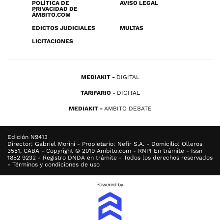
POLÍTICA DE
AVISO LEGAL
PRIVACIDAD DE
ÁMBITO.COM
EDICTOS JUDICIALES
MULTAS
LICITACIONES
MEDIAKIT
DIGITAL
TARIFARIO
DIGITAL
MEDIAKIT
AMBITO DEBATE
Edición N9413
Director: Gabriel Morini - Propietario: Nefir S.A. - Domicilio: Olleros
3551, CABA - Copyright © 2019 Ambito.com - RNPI En trámite - Issn
1852 9232 - Registro DNDA en trámite - Todos los derechos reservados
- Términos y condiciones de uso