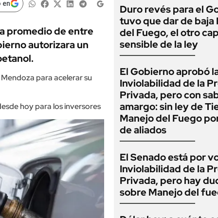
 en
Duro revés para el G
tuvo que dar de baja
lza promedio de entre
del Fuego, el otro cap
sensible de la ley
bierno autorizara un
oetanol.
El Gobierno aprobó l
n Mendoza para acelerar su
Inviolabilidad de la 
Privada, pero con sa
amargo: sin ley de Tie
desde hoy para los inversores
Manejo del Fuego por
de aliados
El Senado está por v
Inviolabilidad de la 
Privada, pero hay du
sobre Manejo del fu