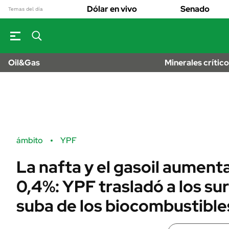
OPINIÓN
Real Estate
Dólar en vivo
Senado
Banco de Datos
Temas del día
Sustentabilidad
MUNDO
Campo
Seguros
INFORMAC
FINANZAS
GENER
ENERGY REPORT
Dólar
Oil&Gas
Minerales crític
ESPECTÁCUL
POLÍTICA
Mercados
DEPORTES
Nacional
ÁMBITO DEBATE
LIFESTYLE
Municipios
MEDIAKIT AMBITO
AUTOS
DEBATE
URUGUAY
Anuario autos 
ámbito
YPF
La nafta y el gasoil aument
0,4%: YPF trasladó a los sur
suba de los biocombustible