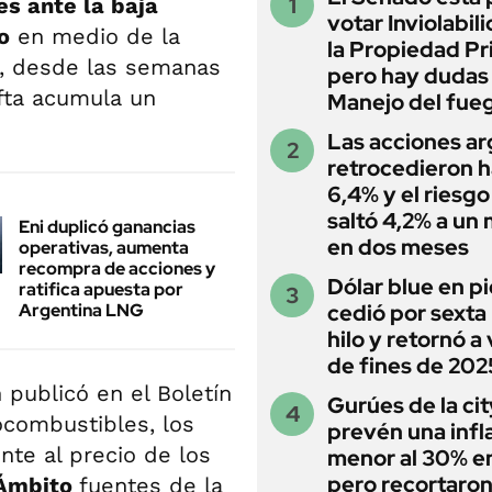
s ante la baja
votar Inviolabil
o
en medio de la
la Propiedad Pr
o, desde las semanas
pero hay dudas
afta acumula un
Manejo del fue
Las acciones ar
retrocedieron h
6,4% y el riesgo
saltó 4,2% a un
Eni duplicó ganancias
en dos meses
operativas, aumenta
recompra de acciones y
Dólar blue en p
ratifica apuesta por
Argentina LNG
cedió por sexta 
hilo y retornó a
de fines de 202
 publicó en el Boletín
Gurúes de la cit
ocombustibles, los
prevén una infl
te al precio de los
menor al 30% e
pero recortaron
Ámbito
fuentes de la