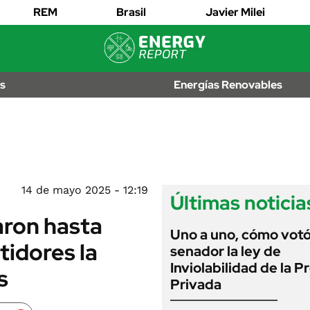
EDICTOS
REM
Brasil
Javier Milei
JUDICIALES
MULTAS
IÓN
AL
LICITACIONES
os
Energías Renovables
OS
CUADROS
TARIFARIOS
RECALL
ANUARIO 2025
EDICIÓN IMPRESA
2026
14 de mayo 2025 - 12:19
Últimas noticia
aron hasta
Uno a uno, cómo vot
tidores la
senador la ley de
Inviolabilidad de la 
s
Privada