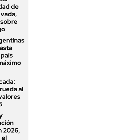
idad de
ivada,
 sobre
go
gentinas
asta
 país
 máximo
icada:
rueda al
 valores
5
y
ación
n 2026,
 el