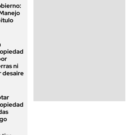
obierno:
 Manejo
ítulo
a
Propiedad
bor
rras ni
 desaire
otar
Propiedad
das
ego