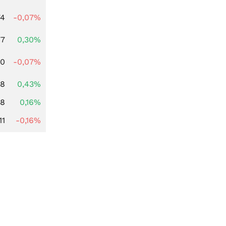
74
-0,07%
77
0,30%
50
-0,07%
08
0,43%
88
0,16%
11
-0,16%