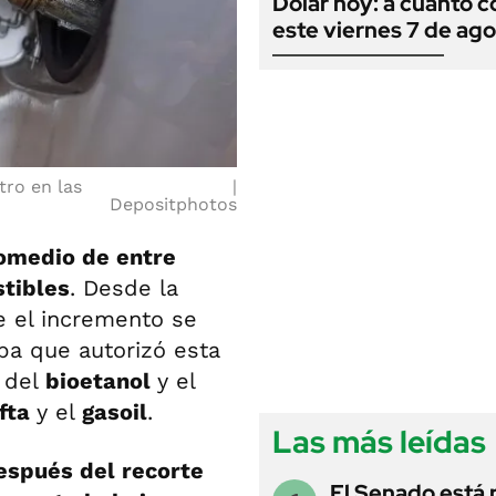
Dólar hoy: a cuánto c
este viernes 7 de ag
tro en las
Depositphotos
omedio de entre
stibles
. Desde la
e el incremento se
uba que autorizó esta
 del
bioetanol
y el
fta
y el
gasoil
.
Las más leídas
spués del recorte
El Senado está 