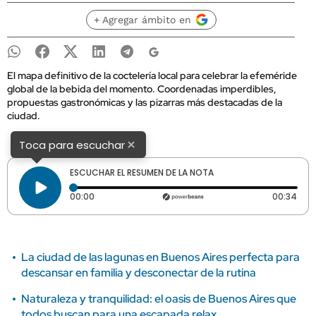
+ Agregar ámbito en
El mapa definitivo de la coctelería local para celebrar la efeméride
global de la bebida del momento. Coordenadas imperdibles,
propuestas gastronómicas y las pizarras más destacadas de la
ciudad.
×
Toca para escuchar
ESCUCHAR EL RESUMEN DE LA NOTA
Tiempo transcurrido: 0 segundos
Dura
00:00
00:34
La ciudad de las lagunas en Buenos Aires perfecta para
descansar en familia y desconectar de la rutina
Naturaleza y tranquilidad: el oasis de Buenos Aires que
todos buscan para una escapada relax