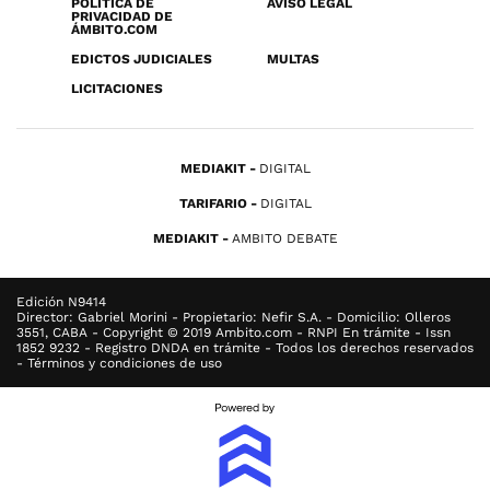
POLÍTICA DE
AVISO LEGAL
PRIVACIDAD DE
ÁMBITO.COM
EDICTOS JUDICIALES
MULTAS
LICITACIONES
MEDIAKIT
DIGITAL
TARIFARIO
DIGITAL
MEDIAKIT
AMBITO DEBATE
Edición N9414
Director: Gabriel Morini - Propietario: Nefir S.A. - Domicilio: Olleros
3551, CABA - Copyright © 2019 Ambito.com - RNPI En trámite - Issn
1852 9232 - Registro DNDA en trámite - Todos los derechos reservados
- Términos y condiciones de uso