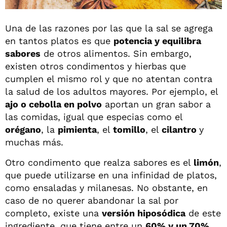
Una de las razones por las que la sal se agrega
en tantos platos es que
potencia y equilibra
sabores
de otros alimentos. Sin embargo,
existen otros condimentos y hierbas que
cumplen el mismo rol y que no atentan contra
la salud de los adultos mayores. Por ejemplo, el
ajo o cebolla en polvo
aportan un gran sabor a
las comidas, igual que especias como el
orégano
, la
pimienta
, el
tomillo
, el
cilantro
y
muchas más.
Otro condimento que realza sabores es el
limón
,
que puede utilizarse en una infinidad de platos,
como ensaladas y milanesas. No obstante, en
caso de no querer abandonar la sal por
completo, existe una
versión hiposódica
de este
ingrediente, que tiene entre un
60% y un 70%