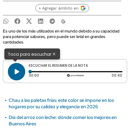
+ Agregar ámbito en
Es uno de los más utilizados en el mundo debido a su capacidad
para potenciar sabores, pero puede ser letal en grandes
cantidades.
×
Toca para escuchar
ESCUCHAR EL RESUMEN DE LA NOTA
Tiempo transcurrido: 0 segundos
Dura
00:00
00:40
Chau a las paletas frías: este color se impone en los
hogares por su calidez y elegancia en 2026
Día del arroz con leche: dónde comer los mejores en
Buenos Aires