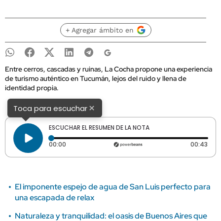
+ Agregar ámbito en
Entre cerros, cascadas y ruinas, La Cocha propone una experiencia
de turismo auténtico en Tucumán, lejos del ruido y llena de
identidad propia.
×
Toca para escuchar
ESCUCHAR EL RESUMEN DE LA NOTA
Tiempo transcurrido: 0 segundos
Dura
00:00
00:43
El imponente espejo de agua de San Luis perfecto para
una escapada de relax
Naturaleza y tranquilidad: el oasis de Buenos Aires que