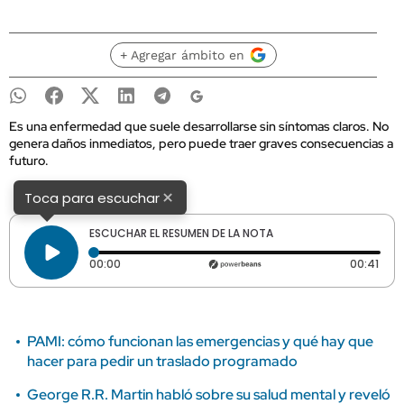
+ Agregar ámbito en
Es una enfermedad que suele desarrollarse sin síntomas claros. No
genera daños inmediatos, pero puede traer graves consecuencias a
futuro.
×
Toca para escuchar
ESCUCHAR EL RESUMEN DE LA NOTA
Tiempo transcurrido: 0 segundos
Dura
00:00
00:41
PAMI: cómo funcionan las emergencias y qué hay que
hacer para pedir un traslado programado
George R.R. Martin habló sobre su salud mental y reveló