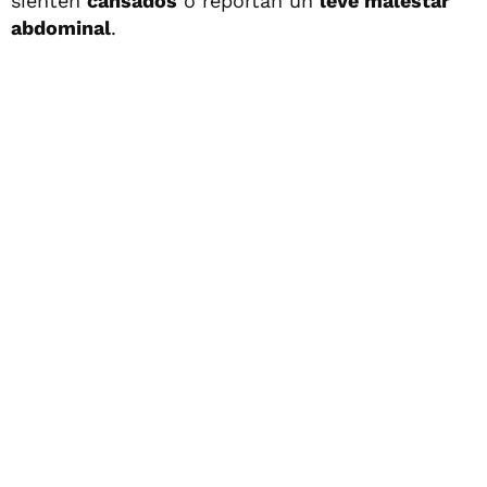
sienten
cansados
o reportan un
leve malestar
abdominal
.