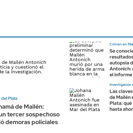
Crimen en Mar
Se conocie
resultados
autopsia d
Antonich: 
el informe
Investigación 
Las claves
de Mailén 
del Plata
Plata: qué
mamá de Mailén:
hasta aho
un tercer sospechoso
ó demoras policiales