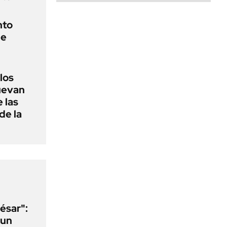
nto
de
 los
nuevan
 las
de la
ésar":
 un