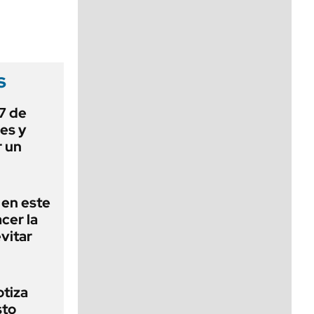
viernes de 10 a 18
s
 7 de
es y
r un
 en este
cer la
vitar
otiza
sto