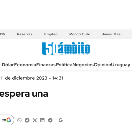
XIV
Reservas
Empleo
Monotributo
Javier Milei
Anuario autos 2026
Dólar
Economía
Finanzas
Política
Negocios
Opinión
Uruguay
TECNOLOGÍA
NOVEDADES FISCA
MÉXICO
11 de diciembre 2023 - 14:31
EDICTOS JUDICIAL
OPINIÓN
 espera una
MULTAS
MUNDO
LICITACIONES
INFORMACIÓN GENERAL
CUADROS TARIFAR
ESPECTÁCULOS
 en
RECALL
DEPORTES