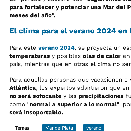
para fortalecer y potenciar una Mar del P
meses del año".
El clima para el verano 2024 en 
Para este
verano 2024
, se proyecta un es
temperaturas
y posibles
olas de calor
en 
país, mientras que en otras el cima no ser
Para aquellas personas que vacacionen o v
Atlántica
, los expertos advirtieron que e
no será sofocante
y las
precipitaciones
fu
como "
normal a superior a lo normal"
, po
será insoportable.
Temas
Mar del Plata
verano