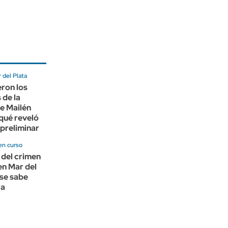
 del Plata
ron los
 de la
e Mailén
qué reveló
 preliminar
en curso
 del crimen
en Mar del
 se sabe
ra