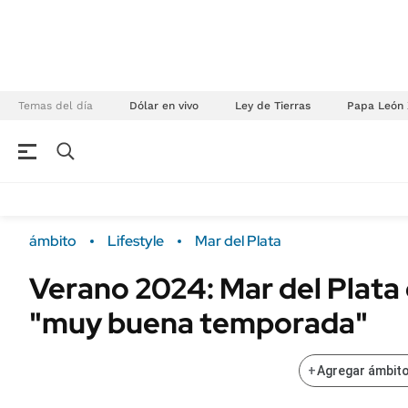
Temas del día
Dólar en vivo
Ley de Tierras
Papa León 
NEGOCIOS
ÚLTIMAS NOTICIAS
Especiales Ámbito
ECONOMÍA
ámbito
Lifestyle
Mar del Plata
Real Estate
Banco de Datos
Verano 2024: Mar del Plata
Sustentabilidad
Campo
"muy buena temporada"
Seguros
FINANZAS
ENERGY REPORT
Dólar
+
Agregar ámbito
POLÍTICA
Mercados
Nacional