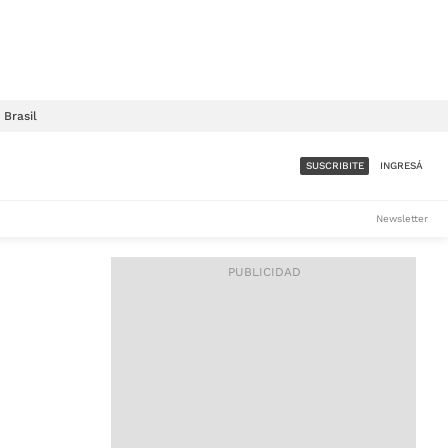
Brasil
SUSCRIBITE
INGRESÁ
SUMATE A LA COMUNIDAD
Newsletter
DE ÁMBITO
LES
ACCESO FULL - $1.800/MES
ES
CORPORATIVO - CONSULTAR
Si tenés dudas comunicate
con nosotros a
IOS
suscripciones@ambito.com.ar
Llamanos al (54) 11 4556-
9147/48 o
al (54) 11 4449-3256 de lunes a