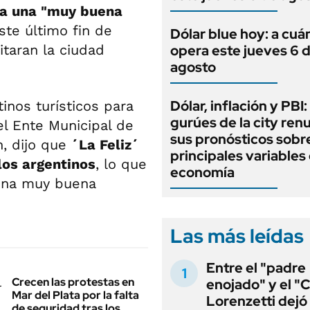
ra una "muy buena
te último fin de
Dólar blue hoy: a cuá
taran la ciudad
opera este jueves 6 
agosto
Dólar, inflación y PBI:
inos turísticos para
gurúes de la city re
del Ente Municipal de
sus pronósticos sobre
n, dijo que
´La Feliz´
principales variables 
los argentinos
, lo que
economía
una muy buena
Las más leídas
Entre el "padre
Crecen las protestas en
enojado" y el "C
Mar del Plata por la falta
Lorenzetti dejó
de seguridad tras los