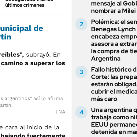
mensaje al Gobi
últimos crímenes
nombrar a Milei
Polémica: el se
Municipal de
Benegas Lynch
tín
encabeza empr
asesora a extra
la compra de ti
eíbles",
subrayó. En
Argentina
camino a superar los
Fallo histórico d
Corte: las prep
estarán obligad
cubrir el medi
más caro
s argentinos" así lo afirma
artín,
Una argentina 
NA
trabaja como ni
EEUU permane
 cara al inicio de la
detenida en ma
abajando fuertemente