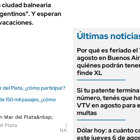
ANUARIO 2025
 ciudad balnearia
LIFESTYLE
EDICIÓN IMPRESA
argentinos". Y esperan
AUTOS
 vacaciones.
Últimas noticia
Por qué es feriado el
agosto en Buenos Air
quiénes podrán tene
finde XL
 del Plata, ¿cómo participar?
Si tu patente termina
número, tenés que ha
de 150 mil pasajes, ¿cómo
VTV en agosto para e
multas
el Plata
Dólar hoy: a cuánto c
NA
este jueves 6 de ago