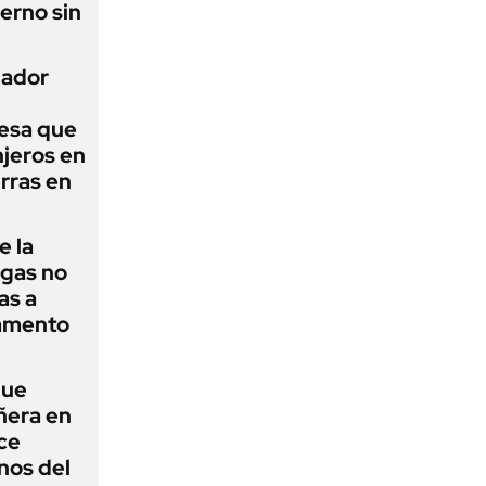
erno sin
nador
esa que
njeros en
erras en
e la
agas no
as a
camento
que
ñera en
ce
nos del