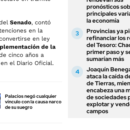
pronósticos sob
principales vari
la economía
 del
Senado
, contó
stenciones en la
Provincias ya p
refinanciar los 
 convertirse en ley
del Tesoro: Chac
plementación de la
primer paso y s
de cinco años a
sumarían más
n el Diario Oficial.
Joaquín Beneg
ataca la caída de
de Tierras, mie
encabeza una 
Palacios negó cualquier
de sociedades 
vínculo con la causa narco
explotar y vend
de su suegro
campos