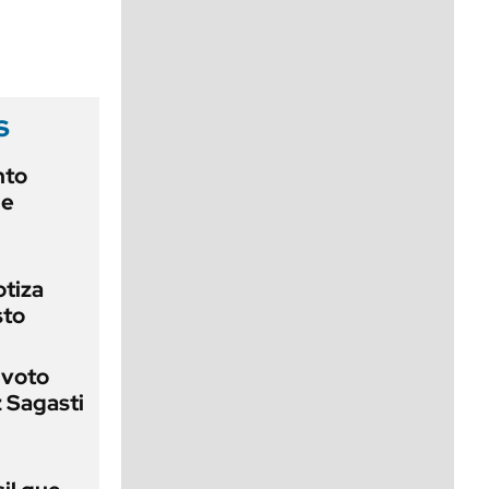
viernes de 10 a 18
s
nto
de
otiza
sto
 voto
 Sagasti