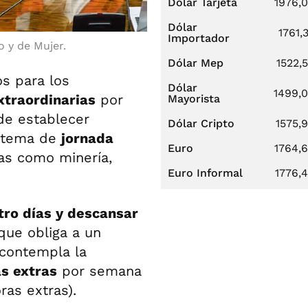
Dólar Tarjeta
1976,
Dólar
1761,
Importador
o y de Mujer.
Dólar Mep
1522,
os para los
Dólar
1499,
xtraordinarias
por
Mayorista
de establecer
Dólar Cripto
1575,
istema de
jornada
Euro
1764,
as como minería,
Euro Informal
1776,
ro días y descansar
 que obliga a un
 contempla la
s extras
por semana
as extras).