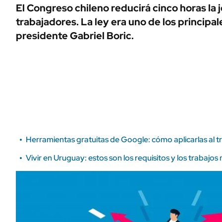
ÁMBITO DEBATE
El Congreso chileno reducirá cinco horas la 
Municipios
trabajadores. La ley era uno de los principa
MEDIAKIT AMBITO DEBATE
URUGUAY
presidente Gabriel Boric.
Herramientas gratuitas de Google: cómo aplicarlas al 
Vivir en Uruguay: estos son los requisitos y los traba