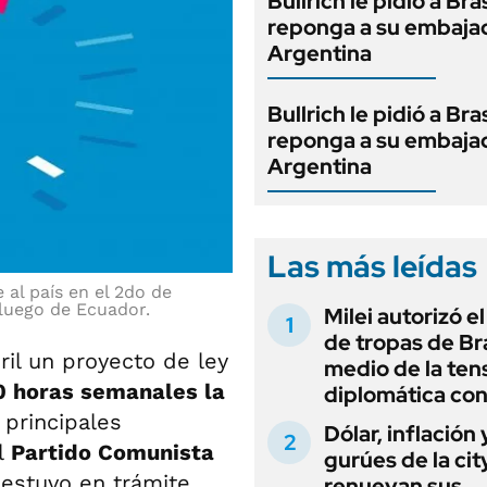
Bullrich le pidió a Bra
reponga a su embaja
Argentina
Bullrich le pidió a Bra
reponga a su embaja
Argentina
Las más leídas
 al país en el 2do de
luego de Ecuador.
Milei autorizó e
de tropas de Bra
ril un proyecto de ley
medio de la ten
0 horas semanales la
diplomática con
 principales
Dólar, inflación 
l
Partido Comunista
gurúes de la cit
y estuvo en trámite
renuevan sus