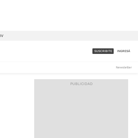
IV
SUSCRIBITE
INGRESÁ
SUMATE A LA COMUNIDAD
Newsletter
DE ÁMBITO
LES
ACCESO FULL - $1.800/MES
ES
CORPORATIVO - CONSULTAR
Si tenés dudas comunicate
con nosotros a
IOS
suscripciones@ambito.com.ar
Llamanos al (54) 11 4556-
9147/48 o
al (54) 11 4449-3256 de lunes a