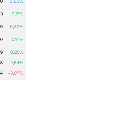
00
0,00%
33
0,17%
59
0,30%
00
0,17%
99
0,25%
68
1,54%
44
-3,07%