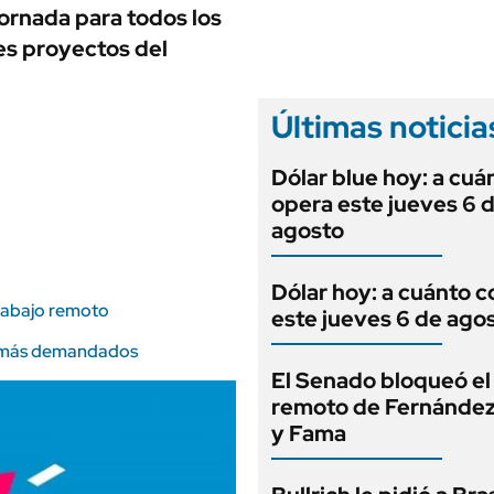
ANUARIO 2025
jornada para todos los
LIFESTYLE
EDICIÓN IMPRESA
les proyectos del
AUTOS
Últimas noticia
Dólar blue hoy: a cuá
opera este jueves 6 
agosto
Dólar hoy: a cuánto c
trabajo remoto
este jueves 6 de ago
jos más demandados
El Senado bloqueó el
remoto de Fernández
y Fama