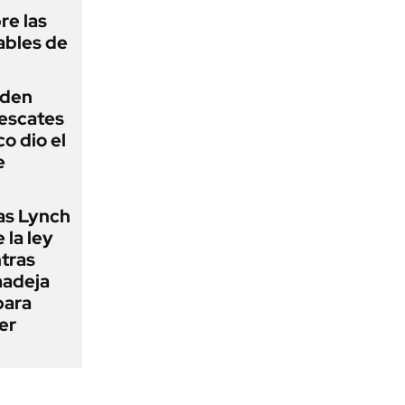
re las
ables de
iden
rescates
o dio el
e
as Lynch
 la ley
ntras
madeja
para
er