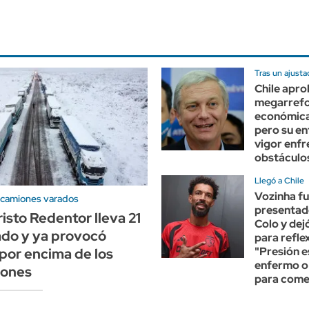
Tras un ajust
Chile apro
megarref
económica
pero su en
vigor enf
obstáculo
Llegó a Chile
Vozinha f
 camiones varados
presentad
risto Redentor lleva 21
Colo y dej
ado y ya provocó
para refle
"Presión e
por encima de los
enfermo o
lones
para come