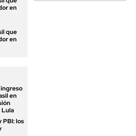
sil que
dor en
sil que
dor en
l ingreso
sil en
sión
 Lula
y PBI: los
y