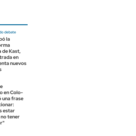
ado debate
bó la
orma
 de Kast,
trada en
renta nuevos
s
ue
o en Colo-
ó una frase
xionar:
s estar
 no tener
r"