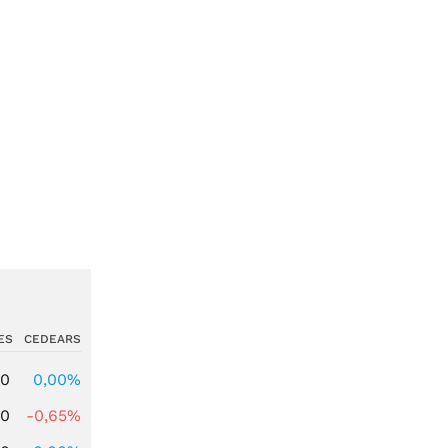
ES
CEDEARS
00
0,00%
00
-0,65%