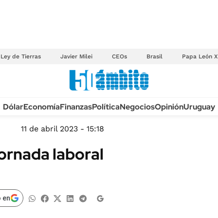
Ley de Tierras
Javier Milei
CEOs
Brasil
Papa León X
Anuario autos 2026
Dólar
Economía
Finanzas
Política
Negocios
Opinión
Uruguay
TECNOLOGÍA
NOVEDADES FISCA
MÉXICO
11 de abril 2023 - 15:18
EDICTOS JUDICIAL
OPINIÓN
jornada laboral
MULTAS
MUNDO
LICITACIONES
INFORMACIÓN GENERAL
CUADROS TARIFAR
ESPECTÁCULOS
 en
RECALL
DEPORTES