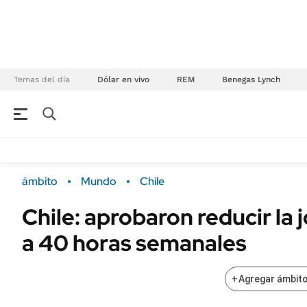
Temas del día
Dólar en vivo
REM
Benegas Lynch
NEGOCIOS
ÚLTIMAS NOTICIAS
Especiales Ámbito
ECONOMÍA
ámbito
Mundo
Chile
Real Estate
Banco de Datos
Chile: aprobaron reducir la 
Sustentabilidad
Campo
a 40 horas semanales
Seguros
FINANZAS
ENERGY REPORT
Dólar
+
Agregar ámbito
POLÍTICA
Mercados
Nacional