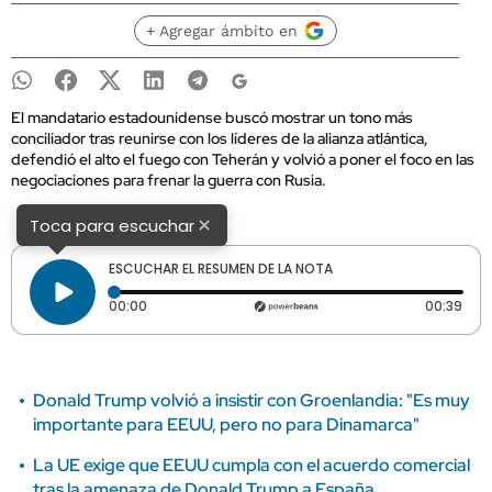
+ Agregar ámbito en
El mandatario estadounidense buscó mostrar un tono más
conciliador tras reunirse con los líderes de la alianza atlántica,
defendió el alto el fuego con Teherán y volvió a poner el foco en las
negociaciones para frenar la guerra con Rusia.
×
Toca para escuchar
ESCUCHAR EL RESUMEN DE LA NOTA
Tiempo transcurrido: 0 segundos
Dura
00:00
00:39
Donald Trump volvió a insistir con Groenlandia: "Es muy
importante para EEUU, pero no para Dinamarca"
La UE exige que EEUU cumpla con el acuerdo comercial
tras la amenaza de Donald Trump a España