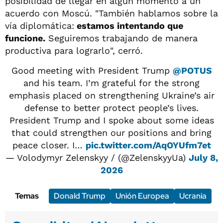
posibilidad de llegar en algún momento a un
acuerdo con Moscú. "También hablamos sobre la
vía diplomática:
estamos intentando que
funcione.
Seguiremos trabajando de manera
productiva para lograrlo", cerró.
Good meeting with President Trump
@POTUS
and his team. I’m grateful for the strong
emphasis placed on strengthening Ukraine’s air
defense to better protect people’s lives.
President Trump and I spoke about some ideas
that could strengthen our positions and bring
peace closer. I…
pic.twitter.com/AqOYUfm7et
— Volodymyr Zelenskyy / (@ZelenskyyUa)
July 8,
2026
Temas
Donald Trump
Unión Europea
Ucrania