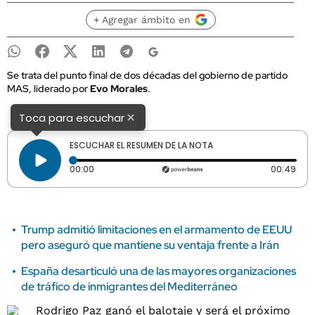
+ Agregar ámbito en
Se trata del punto final de dos décadas del gobierno de partido
MAS, liderado por
Evo Morales
.
×
Toca para escuchar
ESCUCHAR EL RESUMEN DE LA NOTA
Tiempo transcurrido: 0 segundos
Dura
00:00
00:49
Trump admitió limitaciones en el armamento de EEUU
pero aseguró que mantiene su ventaja frente a Irán
España desarticuló una de las mayores organizaciones
de tráfico de inmigrantes del Mediterráneo