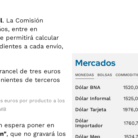
l
. La Comisión
os, entre en
 permitirá calcular
ientes a cada envío,
Mercados
MONEDAS
BOLSAS
COMMODITI
Dólar BNA
1520,
Dólar Informal
1525,
s euros por producto a los
MB
Dólar Tarjeta
1976,
Dólar
1760,
n espera poner en
Importador
ón"
, que no gravará los
Dólar Mep
1524,