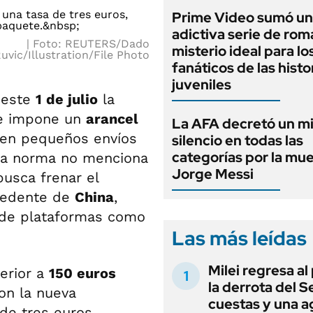
Prime Video sumó u
adictiva serie de ro
Foto: REUTERS/Dado
misterio ideal para lo
uvic/Illustration/File Photo
fanáticos de las histo
juveniles
 este
1 de julio
la
ue impone un
arancel
La AFA decretó un m
 en pequeños envíos
silencio en todas las
categorías por la mu
 la norma no menciona
Jorge Messi
busca frenar el
ocedente de
China
,
 de plataformas como
Las más leídas
Milei regresa al
ferior a
150 euros
la derrota del 
on la nueva
cuestas y una 
de tres euros,