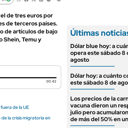
ANUARIO 2025
LIFESTYLE
EDICIÓN IMPRESA
AUTOS
el de tres euros por
s de terceros países.
Últimas noticia
o de artículos de bajo
o Shein, Temu y
Dólar blue hoy: a cuá
opera este sábado 8 
agosto
Dólar hoy: a cuánto c
Duración: 42 segundos
00:42
este sábado 8 de ago
Los precios de la car
vacuna dieron un res
 fuera de la UE
julio pero acumularo
de la crisis migratoria en
de más del 50% en u