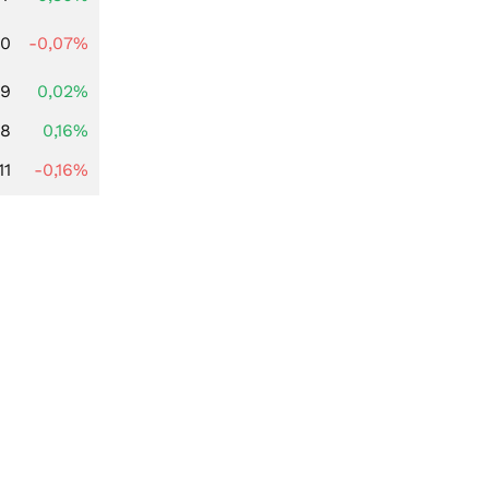
50
-0,07%
39
0,02%
88
0,16%
11
-0,16%