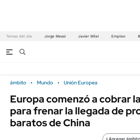
Temas del día
Jorge Messi
Javier Milei
Empleo
NEGOCIOS
ÚLTIMAS NOTICIAS
Especiales Ámbito
ECONOMÍA
ámbito
Mundo
Unión Europea
Real Estate
Banco de Datos
Europa comenzó a cobrar la
Sustentabilidad
Campo
para frenar la llegada de p
Seguros
FINANZAS
ENERGY REPORT
baratos de China
Dólar
POLÍTICA
Mercados
+
Agregar ámbito
Nacional