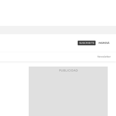
SUSCRIBITE
INGRESÁ
SUMATE A LA COMUNIDAD
Newsletter
DE ÁMBITO
LES
ACCESO FULL - $1.800/MES
ES
CORPORATIVO - CONSULTAR
Si tenés dudas comunicate
con nosotros a
IOS
suscripciones@ambito.com.ar
Llamanos al (54) 11 4556-
9147/48 o
al (54) 11 4449-3256 de lunes a