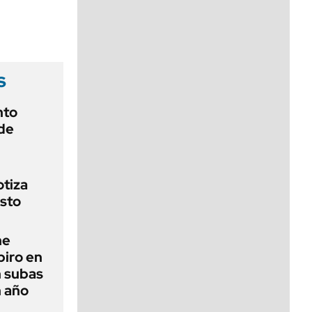
viernes de 10 a 18
s
nto
de
otiza
sto
ne
piro en
n subas
n año