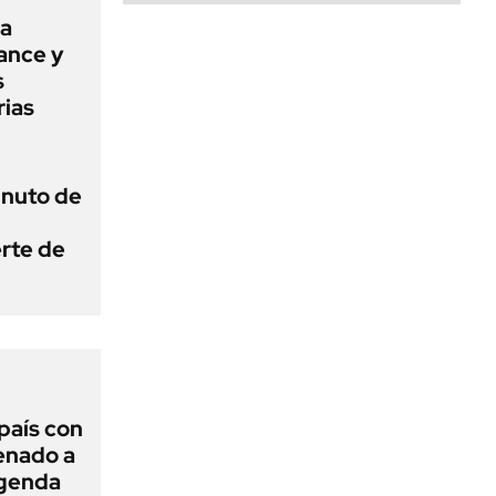
na
mance y
s
rias
inuto de
erte de
 país con
Senado a
agenda