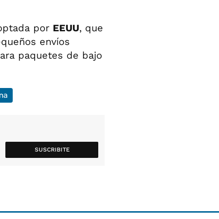
doptada por
EEUU
, que
equeños envíos
 para paquetes de bajo
na
SUSCRIBITE