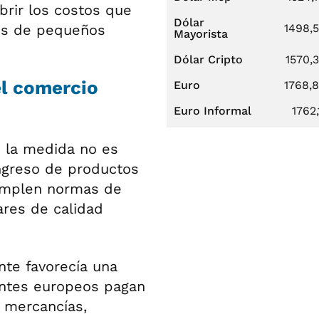
brir los costos que
Dólar
es de pequeños
1498,
Mayorista
.
Dólar Cripto
1570,
el comercio
Euro
1768,
Euro Informal
1762,
de la medida no es
ingreso de productos
cumplen normas de
ares de calidad
nte favorecía una
antes europeos pagan
r mercancías,