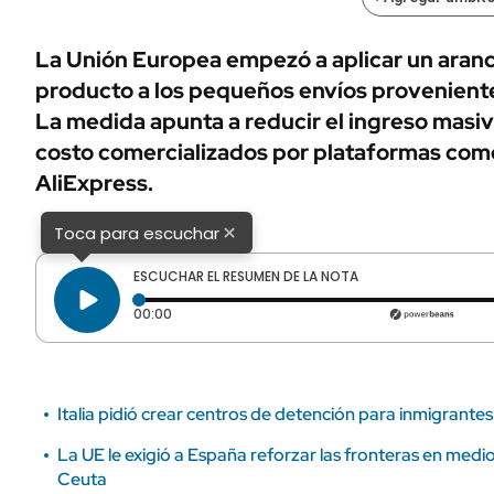
ÁMBITO DEBATE
Municipios
MEDIAKIT AMBITO DEBATE
La Unión Europea empezó a aplicar un aranc
URUGUAY
producto a los pequeños envíos proveniente
La medida apunta a reducir el ingreso masiv
costo comercializados por plataformas com
AliExpress.
×
Toca para escuchar
ESCUCHAR EL RESUMEN DE LA NOTA
Tiempo transcurrido: 0 segundos
00:00
Italia pidió crear centros de detención para inmigrantes
La UE le exigió a España reforzar las fronteras en medio 
Ceuta