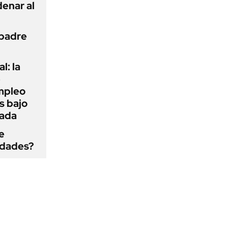
enar al
 padre
l: la
e
mpleo
s bajo
cada
e
edades?