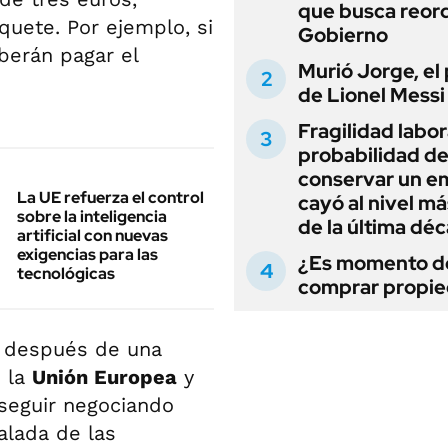
que busca reord
quete. Por ejemplo, si
Gobierno
berán pagar el
Murió Jorge, el
de Lionel Messi
Fragilidad labora
probabilidad d
conservar un e
La UE refuerza el control
cayó al nivel má
sobre la inteligencia
de la última dé
artificial con nuevas
exigencias para las
¿Es momento d
tecnológicas
comprar propi
s después de una
e la
Unión Europea
y
seguir negociando
alada de las