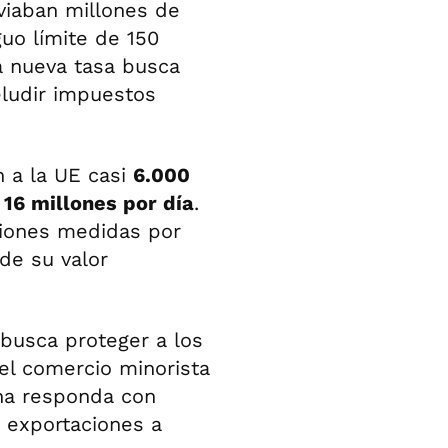
viaban millones de
guo límite de 150
a nueva tasa busca
eludir impuestos
 a la UE casi
6.000
s
16 millones por día
.
iones medidas por
de su valor
busca proteger a los
el comercio minorista
na responda con
s exportaciones a