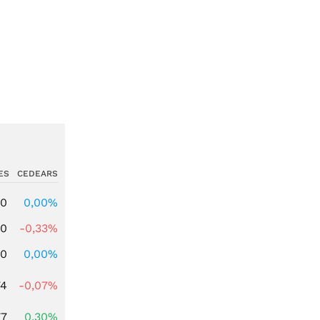
ES
CEDEARS
00
0,00%
00
-0,33%
00
0,00%
74
-0,07%
77
0,30%