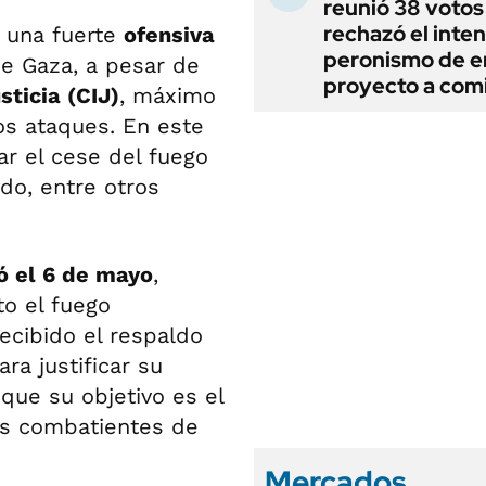
reunió 38 votos
rechazó el inten
 una fuerte
ofensiva
peronismo de en
de Gaza, a pesar de
proyecto a com
sticia (CIJ)
, máximo
os ataques. En este
ar el cese del fuego
do, entre otros
ó el 6 de mayo
,
o el fuego
ecibido el respaldo
ra justificar su
 que su objetivo es el
los combatientes de
Mercados