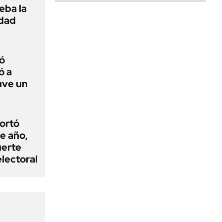
ueba la
edad
ó
ó a
uve un
cortó
e año,
uerte
electoral