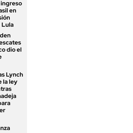
l ingreso
sil en
sión
 Lula
iden
rescates
o dio el
e
as Lynch
 la ley
ntras
madeja
para
er
anza