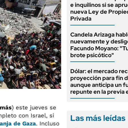
e inquilinos si se apr
nueva Ley de Propi
Privada
Candela Arizaga habl
nuevamente y deslig
Facundo Moyano: "T
brote psicótico"
Dólar: el mercado re
proyección para fin d
aunque anticipa un f
repunte en la previa 
más
) este jueves se
leto con Israel, si
Las más leídas
ranja de Gaza
. Incluso