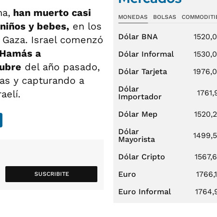
na,
han muerto casi
MONEDAS
BOLSAS
COMMODITI
 niños y bebes,
en los
Dólar BNA
1520,
e Gaza. Israel comenzó
 Hamás a
Dólar Informal
1530,
tubre
del año pasado,
Dólar Tarjeta
1976,
as y capturando a
Dólar
aelí.
1761,
Importador
Dólar Mep
1520,
Dólar
1499,
Mayorista
Dólar Cripto
1567,
Euro
1766,
SUSCRIBITE
Euro Informal
1764,