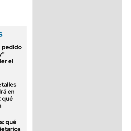
viernes de 10 a 18
s
al pedido
y"
er el
talles
rá en
: qué
a
s: qué
ietarios