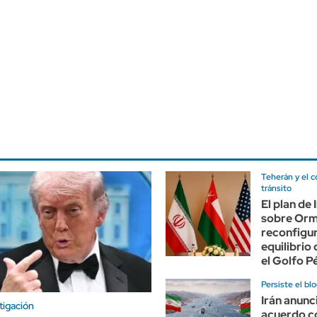
Teherán y el c
tránsito
El plan de
sobre Or
reconfigur
equilibrio
el Golfo P
Persiste el bl
Irán anunc
tigación
acuerdo 