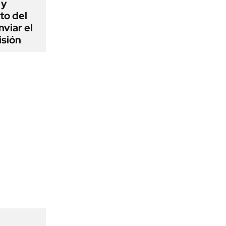
 y
to del
viar el
isión