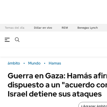
Temas del día
Dólar en vivo
REM
Benegas Lynch
NEGOCIOS
ÚLTIMAS NOTICIAS
Especiales Ámbito
ECONOMÍA
ámbito
Mundo
Hamas
Real Estate
Banco de Datos
Guerra en Gaza: Hamás afi
Sustentabilidad
Campo
dispuesto a un "acuerdo co
Seguros
FINANZAS
ENERGY REPORT
Israel detiene sus ataques
Dólar
POLÍTICA
Mercados
+
Agregar ámbito
Nacional