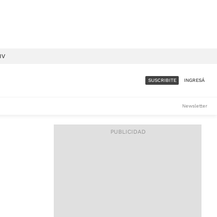
IV
SUSCRIBITE
INGRESÁ
SUMATE A LA COMUNIDAD
Newsletter
DE ÁMBITO
LES
ACCESO FULL - $1.800/MES
ES
CORPORATIVO - CONSULTAR
Si tenés dudas comunicate
con nosotros a
IOS
suscripciones@ambito.com.ar
Llamanos al (54) 11 4556-
9147/48 o
al (54) 11 4449-3256 de lunes a