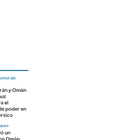
ontrol del
 Irán y Omán
muz
a el
 de poder en
érsico
oqueo
ió un
con Omán