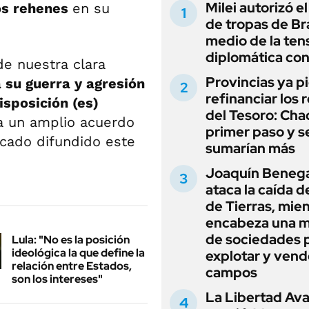
Milei autorizó e
os rehenes
en su
de tropas de Bra
medio de la ten
diplomática con
e nuestra clara
Provincias ya p
a su guerra y agresión
refinanciar los 
isposición (es)
del Tesoro: Chac
a un amplio acuerdo
primer paso y s
cado difundido este
sumarían más
Joaquín Beneg
ataca la caída de
de Tierras, mie
encabeza una 
de sociedades 
Lula: "No es la posición
ideológica la que define la
explotar y vend
relación entre Estados,
campos
son los intereses"
La Libertad Av