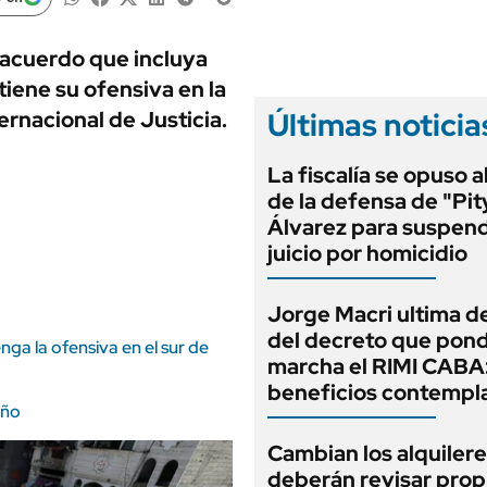
ANUARIO 2025
LIFESTYLE
EDICIÓN IMPRESA
AUTOS
 acuerdo que incluya
tiene su ofensiva en la
Últimas noticia
ernacional de Justicia.
La fiscalía se opuso 
de la defensa de "Pit
Álvarez para suspend
juicio por homicidio
Jorge Macri ultima de
del decreto que pond
nga la ofensiva en el sur de
marcha el RIMI CABA
beneficios contempl
año
Cambian los alquilere
deberán revisar prop