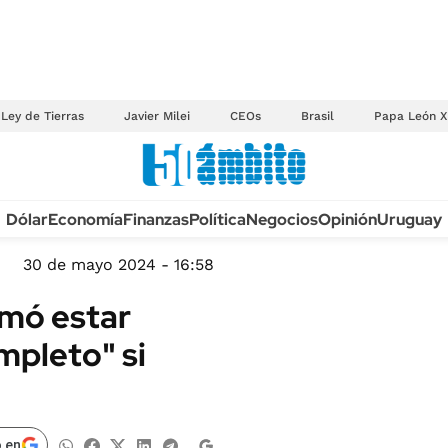
Ley de Tierras
Javier Milei
CEOs
Brasil
Papa León X
Anuario autos 2026
Dólar
Economía
Finanzas
Política
Negocios
Opinión
Uruguay
TECNOLOGÍA
NOVEDADES FISCA
MÉXICO
30 de mayo 2024 - 16:58
EDICTOS JUDICIAL
OPINIÓN
rmó estar
MULTAS
MUNDO
mpleto" si
LICITACIONES
INFORMACIÓN GENERAL
CUADROS TARIFAR
ESPECTÁCULOS
RECALL
DEPORTES
 en