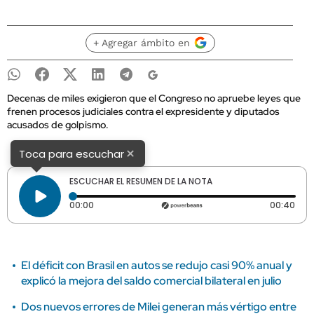
+ Agregar ámbito en
Decenas de miles exigieron que el Congreso no apruebe leyes que
frenen procesos judiciales contra el expresidente y diputados
acusados de golpismo.
×
Toca para escuchar
ESCUCHAR EL RESUMEN DE LA NOTA
Tiempo transcurrido: 0 segundos
Dura
00:00
00:40
El déficit con Brasil en autos se redujo casi 90% anual y
explicó la mejora del saldo comercial bilateral en julio
Dos nuevos errores de Milei generan más vértigo entre