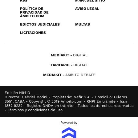
RSS
MAPA DEL SITIO
POLÍTICA DE
AVISO LEGAL
PRIVACIDAD DE
ÁMBITO.COM
EDICTOS JUDICIALES
MULTAS
LICITACIONES
MEDIAKIT
DIGITAL
TARIFARIO
DIGITAL
MEDIAKIT
AMBITO DEBATE
Edición N9413
Director: Gabriel Morini - Propietario: Nefir S.A. - Domicilio: Olleros
3551, CABA - Copyright © 2019 Ambito.com - RNPI En trámite - Issn
1852 9232 - Registro DNDA en trámite - Todos los derechos reservados
- Términos y condiciones de uso