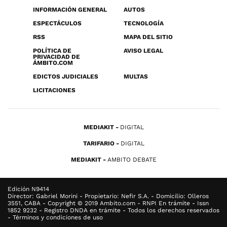
INFORMACIÓN GENERAL
AUTOS
ESPECTÁCULOS
TECNOLOGÍA
RSS
MAPA DEL SITIO
POLÍTICA DE
AVISO LEGAL
PRIVACIDAD DE
ÁMBITO.COM
EDICTOS JUDICIALES
MULTAS
LICITACIONES
MEDIAKIT
DIGITAL
TARIFARIO
DIGITAL
MEDIAKIT
AMBITO DEBATE
Edición N9414
Director: Gabriel Morini - Propietario: Nefir S.A. - Domicilio: Olleros
3551, CABA - Copyright © 2019 Ambito.com - RNPI En trámite - Issn
1852 9232 - Registro DNDA en trámite - Todos los derechos reservados
- Términos y condiciones de uso