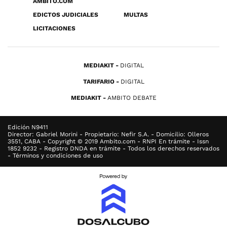
ÁMBITO.COM
EDICTOS JUDICIALES
MULTAS
LICITACIONES
MEDIAKIT
DIGITAL
TARIFARIO
DIGITAL
MEDIAKIT
AMBITO DEBATE
Edición N9411
Director: Gabriel Morini - Propietario: Nefir S.A. - Domicilio: Olleros
3551, CABA - Copyright © 2019 Ambito.com - RNPI En trámite - Issn
1852 9232 - Registro DNDA en trámite - Todos los derechos reservados
- Términos y condiciones de uso