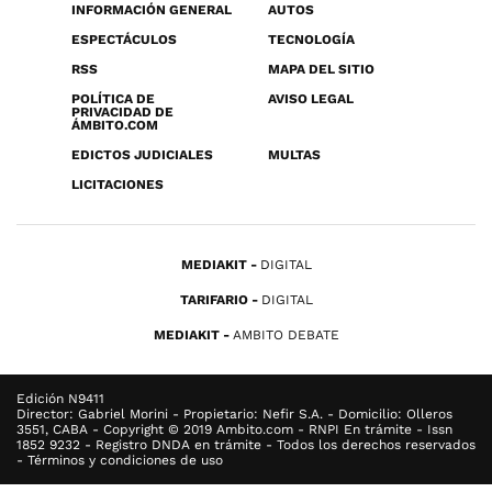
INFORMACIÓN GENERAL
AUTOS
ESPECTÁCULOS
TECNOLOGÍA
RSS
MAPA DEL SITIO
POLÍTICA DE
AVISO LEGAL
PRIVACIDAD DE
ÁMBITO.COM
EDICTOS JUDICIALES
MULTAS
LICITACIONES
MEDIAKIT
DIGITAL
TARIFARIO
DIGITAL
MEDIAKIT
AMBITO DEBATE
Edición N9411
Director: Gabriel Morini - Propietario: Nefir S.A. - Domicilio: Olleros
3551, CABA - Copyright © 2019 Ambito.com - RNPI En trámite - Issn
1852 9232 - Registro DNDA en trámite - Todos los derechos reservados
- Términos y condiciones de uso