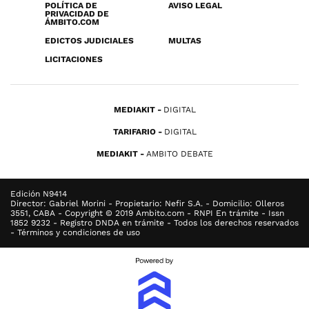
POLÍTICA DE
AVISO LEGAL
PRIVACIDAD DE
ÁMBITO.COM
EDICTOS JUDICIALES
MULTAS
LICITACIONES
MEDIAKIT
DIGITAL
TARIFARIO
DIGITAL
MEDIAKIT
AMBITO DEBATE
Edición N9414
Director: Gabriel Morini - Propietario: Nefir S.A. - Domicilio: Olleros
3551, CABA - Copyright © 2019 Ambito.com - RNPI En trámite - Issn
1852 9232 - Registro DNDA en trámite - Todos los derechos reservados
- Términos y condiciones de uso