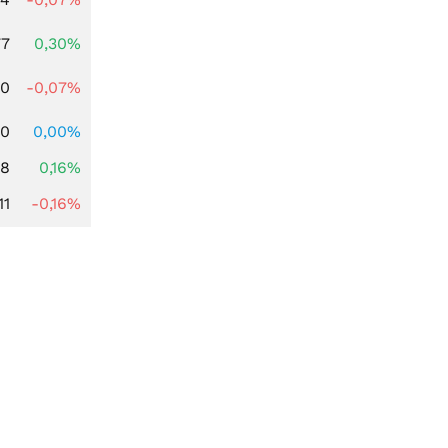
77
0,30%
50
-0,07%
00
0,00%
88
0,16%
11
-0,16%