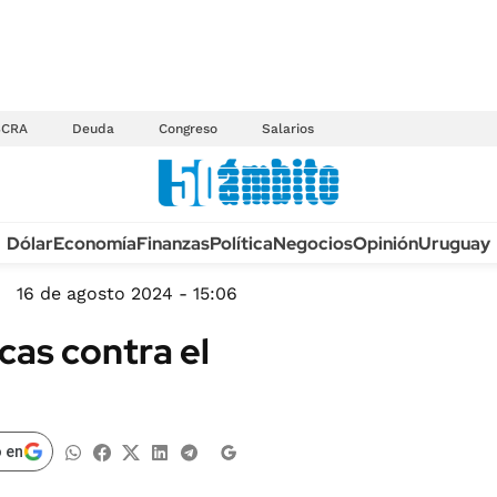
BCRA
Deuda
Congreso
Salarios
Anuario autos 2026
Dólar
Economía
Finanzas
Política
Negocios
Opinión
Uruguay
TECNOLOGÍA
NOVEDADES FISCA
MÉXICO
16 de agosto 2024 - 15:06
EDICTOS JUDICIAL
OPINIÓN
cas contra el
MULTAS
MUNDO
LICITACIONES
INFORMACIÓN GENERAL
CUADROS TARIFAR
ESPECTÁCULOS
 en
RECALL
DEPORTES