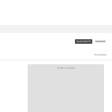
SUSCRIBITE
INGRESÁ
SUMATE A LA COMUNIDAD
Newsletter
DE ÁMBITO
LES
ACCESO FULL - $1.800/MES
ES
CORPORATIVO - CONSULTAR
Si tenés dudas comunicate
con nosotros a
IOS
suscripciones@ambito.com.ar
Llamanos al (54) 11 4556-
9147/48 o
al (54) 11 4449-3256 de lunes a