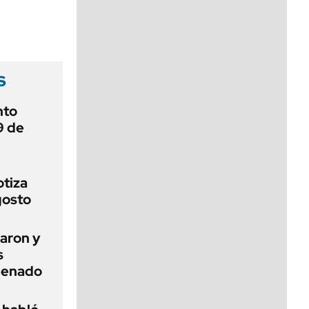
viernes de 10 a 18
s
nto
9 de
otiza
gosto
aron y
s
 Senado