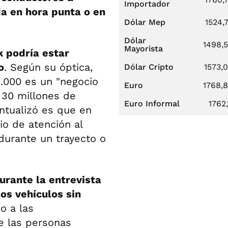
Importador
a en hora punta o en
Dólar Mep
1524,
Dólar
1498,
Mayorista
 podría estar
o
. Según su óptica,
Dólar Cripto
1573,
.000 es un "negocio
Euro
1768,
 30 millones de
Euro Informal
1762,
untualizó es que en
io de atención al
durante un trayecto o
urante la entrevista
os vehículos sin
o a las
e las personas