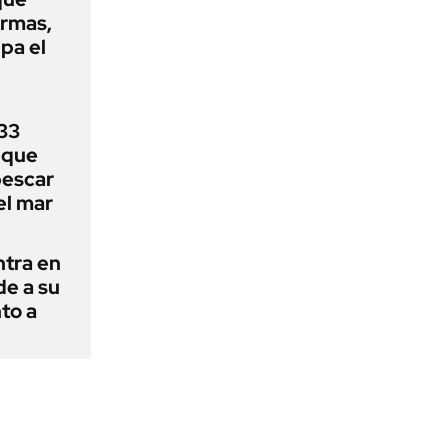
armas,
ipa el
33
uque
pescar
el mar
ntra en
de a su
to a