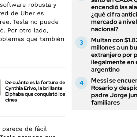
 software robusta y
encendió las al
 red de Uber es
¿qué cifra antic
mercado a nivel
ree. Tesla no puede
nacional?
. Por otro lado,
roblemas que también
Multan con $1.8
millones a un b
extranjero por 
ilegalmente en 
argentino
Messi se encue
De cuánto es la fortuna de
Rosario y despi
Cynthia Erivo, la brillante
Elphaba que conquistó los
padre Jorge jun
cines
familiares
parece de fácil