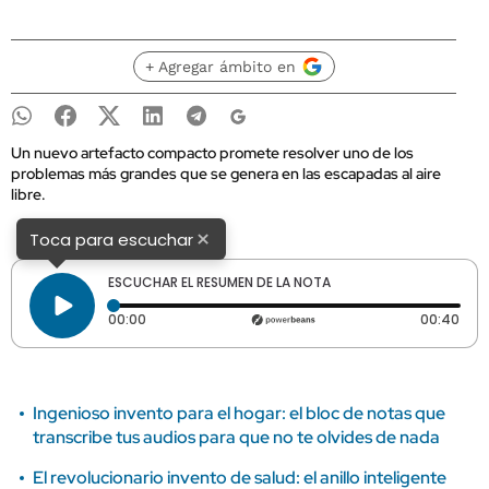
+ Agregar ámbito en
Un nuevo artefacto compacto promete resolver uno de los
problemas más grandes que se genera en las escapadas al aire
libre.
×
Toca para escuchar
ESCUCHAR EL RESUMEN DE LA NOTA
Tiempo transcurrido: 0 segundos
Dura
00:00
00:40
Ingenioso invento para el hogar: el bloc de notas que
transcribe tus audios para que no te olvides de nada
El revolucionario invento de salud: el anillo inteligente