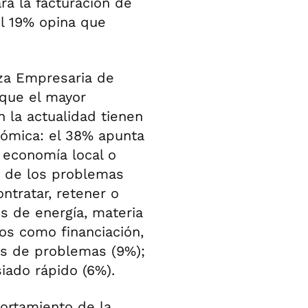
á la facturación de
l 19% opina que
nza Empresaria de
 que el mayor
la actualidad tienen
nómica: el 38% apunta
 economía local o
os de los problemas
ntratar, retener o
s de energía, materia
ros como financiación,
pos de problemas (9%);
iado rápido (6%).
ortamiento de la