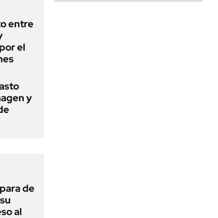
o entre
y
por el
nes
basto
magen y
de
 para de
 su
so al