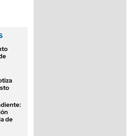
viernes de 10 a 18
s
nto
de
otiza
sto
diente:
ión
la de