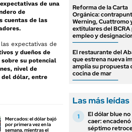
expectativas de una
Reforma de la Carta
endero de
Orgánica: contrapunt
as cuentas de las
Werning, Cuattromo 
adores.
extitulares del BCRA 
empleo y designacio
las expectativas de
El restaurante del A
tivos y dueños de
que estrena nueva i
 sobre su potencial
amplía su propuesta 
nes, nivel de
cocina de mar
 del dólar, entre
Las más leídas
El dólar blue no
Mercados: el dólar bajó
caer: encadenó
por primera vez en la
séptimo retroce
semana, mientras el