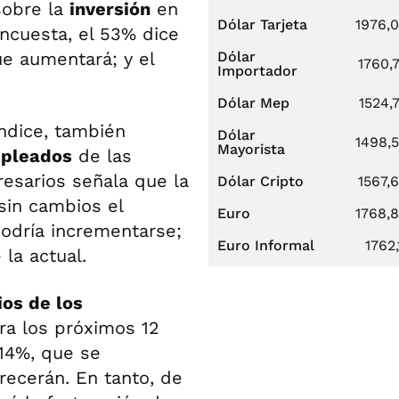
sobre la
inversión
en
Dólar Tarjeta
1976,
encuesta, el 53% dice
e aumentará; y el
Dólar
1760,
Importador
Dólar Mep
1524,
ndice, también
Dólar
1498,
Mayorista
mpleados
de las
esarios señala que la
Dólar Cripto
1567,
sin cambios el
Euro
1768,
odría incrementarse;
Euro Informal
1762,
la actual.
os de los
ra los próximos 12
14%, que se
recerán. En tanto, de