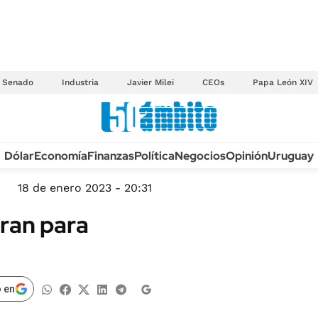
Senado
Industria
Javier Milei
CEOs
Papa León XIV
Anuario autos 2026
Dólar
Economía
Finanzas
Política
Negocios
Opinión
Uruguay
TECNOLOGÍA
NOVEDADES FISCA
MÉXICO
18 de enero 2023 - 20:31
EDICTOS JUDICIAL
OPINIÓN
ran para
MULTAS
MUNDO
LICITACIONES
INFORMACIÓN GENERAL
CUADROS TARIFAR
ESPECTÁCULOS
 en
RECALL
DEPORTES