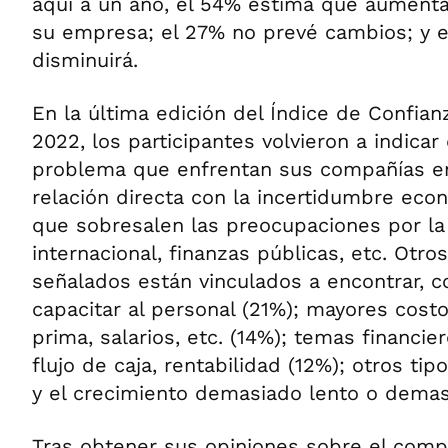
aquí a un año, el 54% estima que aumentar
su empresa; el 27% no prevé cambios; y e
disminuirá.
En la última edición del Índice de Confia
2022, los participantes volvieron a indicar
problema que enfrentan sus compañías en 
relación directa con la incertidumbre eco
que sobresalen las preocupaciones por la
internacional, finanzas públicas, etc. Otr
señalados están vinculados a encontrar, co
capacitar al personal (21%); mayores costo
prima, salarios, etc. (14%); temas financie
flujo de caja, rentabilidad (12%); otros ti
y el crecimiento demasiado lento o demas
Tras obtener sus opiniones sobre el comp