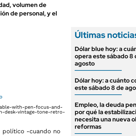
ANUARIO 2025
idad, volumen de
LIFESTYLE
EDICIÓN IMPRESA
ión de personal, y el
AUTOS
Últimas noticia
Dólar blue hoy: a cuá
opera este sábado 8 
agosto
Dólar hoy: a cuánto c
este sábado 8 de ago
to
Empleo, la deuda pen
por qué la estabilizac
necesita una nueva o
reformas
 político -cuando no