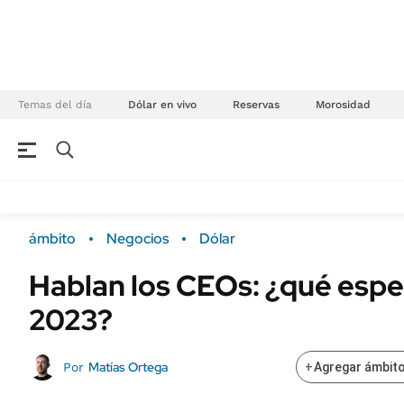
Temas del día
Dólar en vivo
Reservas
Morosidad
NEGOCIOS
ÚLTIMAS NOTICIAS
Especiales Ámbito
ECONOMÍA
ámbito
Negocios
Dólar
Real Estate
Banco de Datos
Hablan los CEOs: ¿qué espe
Sustentabilidad
Campo
2023?
Seguros
FINANZAS
ENERGY REPORT
Dólar
Matías Ortega
Por
+
Agregar ámbito
POLÍTICA
Mercados
Nacional