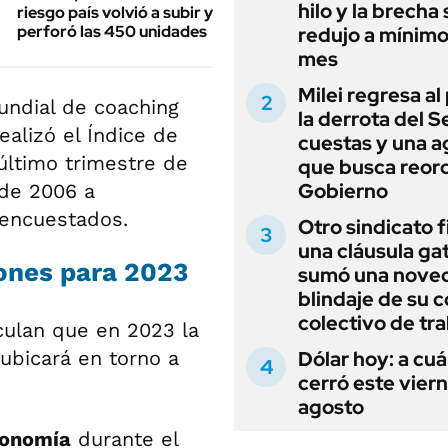
hilo y la brecha 
riesgo país volvió a subir y
perforó las 450 unidades
redujo a mínimo
mes
Milei regresa al
mundial de coaching
la derrota del 
ealizó el Índice de
cuestas y una 
último trimestre de
que busca reord
Gobierno
sde 2006 a
 encuestados.
Otro sindicato 
una cláusula gat
iones para 2023
sumó una noved
blindaje de su 
colectivo de tr
culan que en 2023 la
ubicará en torno a
Dólar hoy: a cu
cerró este vier
agosto
conomía
durante el