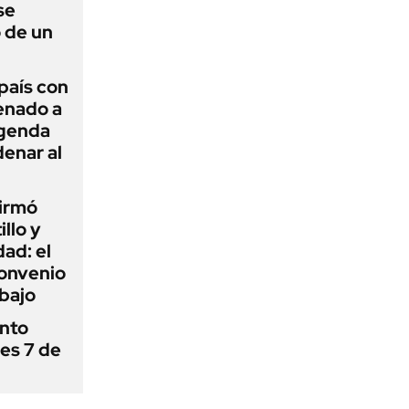
se
 de un
 país con
Senado a
agenda
enar al
firmó
illo y
ad: el
convenio
abajo
ánto
nes 7 de