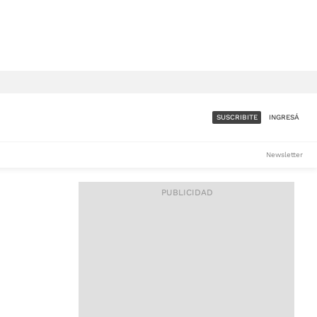
SUSCRIBITE
INGRESÁ
SUMATE A LA COMUNIDAD
Newsletter
DE ÁMBITO
LES
ACCESO FULL - $1.800/MES
ES
CORPORATIVO - CONSULTAR
Si tenés dudas comunicate
con nosotros a
IOS
suscripciones@ambito.com.ar
Llamanos al (54) 11 4556-
9147/48 o
al (54) 11 4449-3256 de lunes a