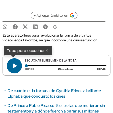
+ Agregar ámbito en
Este aparato llegó para revolucionar la forma de vivir tus
videojuegos favoritos, ya que incorpora una curiosa función.
×
Toca para escuchar
ESCUCHAR EL RESUMEN DE LA NOTA
Tiempo transcurrido: 0 segundos
Dura
00:00
00:46
De cuánto es la fortuna de Cynthia Erivo, la brillante
Elphaba que conquistó los cines
De Prince a Pablo Picasso: 5 estrellas que murieron sin
testamentos y a dónde fueron a parar sus millones