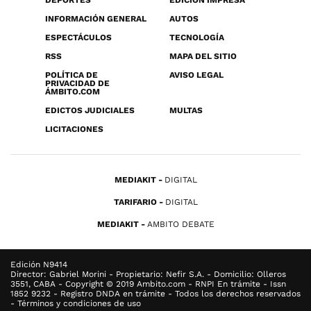
INFORMACIÓN GENERAL
AUTOS
ESPECTÁCULOS
TECNOLOGÍA
RSS
MAPA DEL SITIO
POLÍTICA DE
AVISO LEGAL
PRIVACIDAD DE
ÁMBITO.COM
EDICTOS JUDICIALES
MULTAS
LICITACIONES
MEDIAKIT
DIGITAL
TARIFARIO
DIGITAL
MEDIAKIT
AMBITO DEBATE
Edición N9414
Director: Gabriel Morini - Propietario: Nefir S.A. - Domicilio: Olleros
3551, CABA - Copyright © 2019 Ambito.com - RNPI En trámite - Issn
1852 9232 - Registro DNDA en trámite - Todos los derechos reservados
- Términos y condiciones de uso