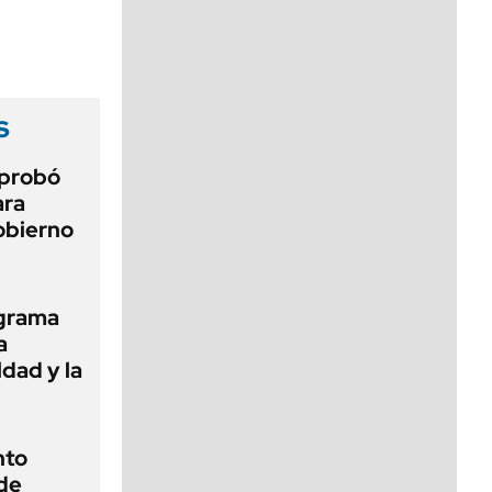
viernes de 10 a 18
s
aprobó
ara
gobierno
ograma
a
ldad y la
nto
de