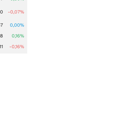
50
-0,07%
87
0,00%
88
0,16%
11
-0,16%