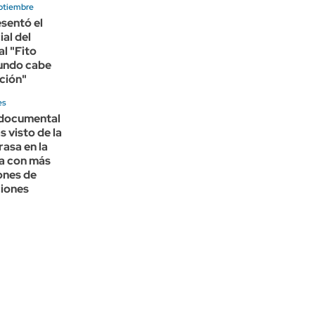
ptiembre
esentó el
ial del
l "Fito
mundo cabe
ción"
es
l documental
s visto de la
rasa en la
a con más
lones de
iones