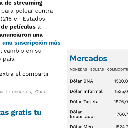
a de streaming
para pelear contra
s
(216 en Estados
 de películas
a
anunciaron una
r una suscripción más
 cambio en su
Mercados
 país.
MONEDAS
BOLSAS
COMMODITI
Dólar BNA
1520,
Dólar Informal
1525,
artir usuarios, "Chau
Dólar Tarjeta
1976,
as gratis tu
Dólar
1760,
Importador
Dólar Mep
1524,