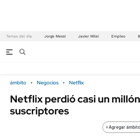
Temas del día
Jorge Messi
Javier Milei
Empleo
NEGOCIOS
ÚLTIMAS NOTICIAS
Especiales Ámbito
ECONOMÍA
ámbito
Negocios
Netflix
Real Estate
Banco de Datos
Netflix perdió casi un milló
Sustentabilidad
Campo
suscriptores
Seguros
FINANZAS
ENERGY REPORT
Dólar
+
Agregar ámbito
POLÍTICA
Mercados
Nacional