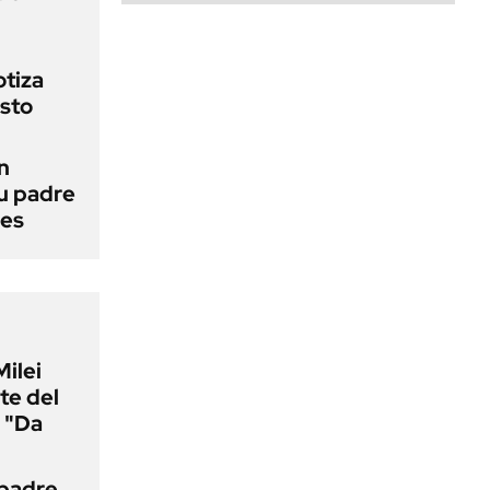
otiza
sto
n
su padre
res
Milei
te del
 "Da
 padre