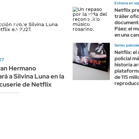
Estrena en se
Netflix pr
tráiler ofic
documenta
Páez: el 
en una can
Series policial
Netflix: e
policial má
27
historia ar
ran Hermano
plataform
rá a Silvina Luna en la
de 115 mil
reproducc
cuserie de Netflix