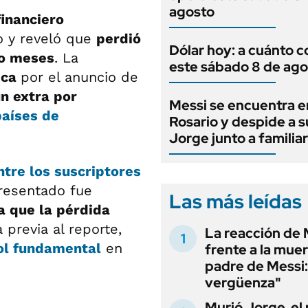
agosto
financiero
o y reveló que
perdió
Dólar hoy: a cuánto c
ro meses
. La
este sábado 8 de ago
ica
por el anuncio de
n extra por
Messi se encuentra e
países de
Rosario y despide a 
Jorge junto a familia
ntre los suscriptores
presentado fue
Las más leídas
 que la pérdida
 previa al reporte,
La reacción de 
rol fundamental
en
frente a la muer
padre de Messi:
vergüenza"
Murió Jorge, el