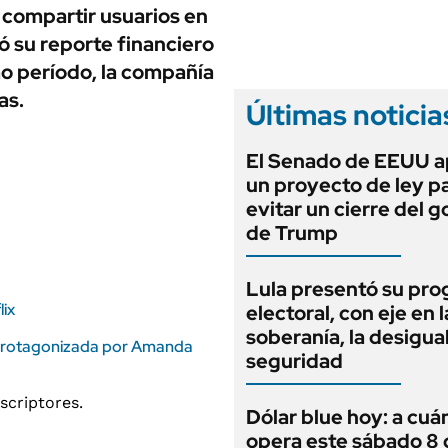
ANUARIO 2025
 compartir usuarios en
LIFESTYLE
EDICIÓN IMPRESA
ó su reporte financiero
AUTOS
mo período, la compañía
as.
Últimas noticia
El Senado de EEUU 
un proyecto de ley p
evitar un cierre del 
de Trump
Lula presentó su pr
lix
electoral, con eje en l
soberanía, la desigua
la protagonizada por Amanda
seguridad
Dólar blue hoy: a cuá
opera este sábado 8 