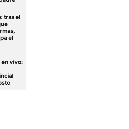
: tras el
que
armas,
ipa el
 en vivo:
incial
osto