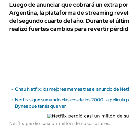
ÁMBITO DEBATE
Luego de anunciar que cobrará un extra por
Municipios
Argentina, la plataforma de streaming revel
MEDIAKIT AMBITO DEBATE
URUGUAY
del segundo cuarto del año. Durante el últi
realizó fuertes cambios para revertir pérdid
Chau Netflix: los mejores memes tras el anuncio de Netf
Netflix sigue sumando clásicos de los 2000: la pelícu
Bynes que tenés que ver
Netflix perdió casi un millón de suscriptores.