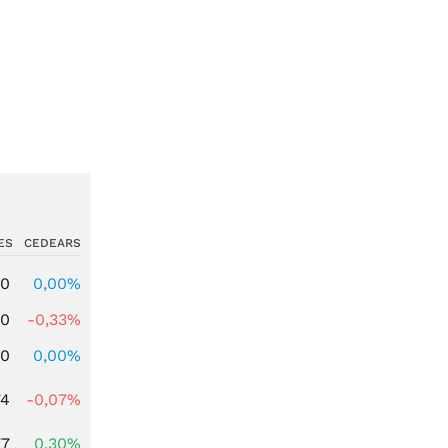
ES
CEDEARS
00
0,00%
00
-0,33%
00
0,00%
74
-0,07%
77
0,30%