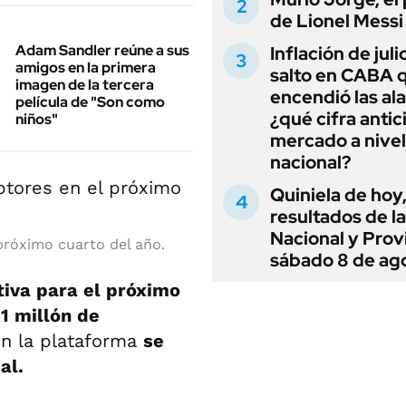
de Lionel Messi
Adam Sandler reúne a sus
Inflación de julio
amigos en la primera
salto en CABA 
imagen de la tercera
encendió las al
película de "Son como
¿qué cifra antic
niños"
mercado a nivel
nacional?
Quiniela de hoy,
resultados de la
Nacional y Prov
 próximo cuarto del año.
sábado 8 de ag
tiva para el próximo
1 millón de
n la plataforma
se
al.