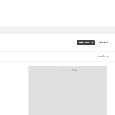
SUSCRIBITE
INGRESÁ
SUMATE A LA COMUNIDAD
Newsletter
DE ÁMBITO
LES
ACCESO FULL - $1.800/MES
ES
CORPORATIVO - CONSULTAR
Si tenés dudas comunicate
con nosotros a
IOS
suscripciones@ambito.com.ar
Llamanos al (54) 11 4556-
9147/48 o
al (54) 11 4449-3256 de lunes a