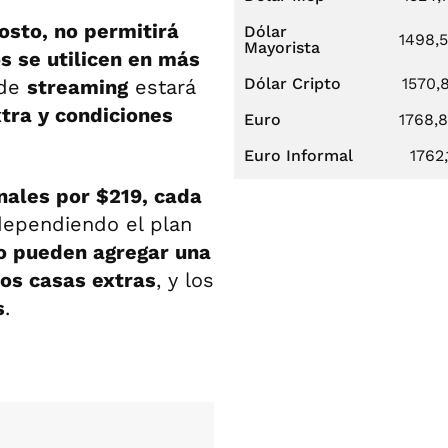
osto, no permitirá
Dólar
1498,
Mayorista
s se utilicen en más
Dólar Cripto
1570,
 de
streaming
estará
tra y condiciones
Euro
1768,
Euro Informal
1762,
nales por $219, cada
dependiendo el plan
o pueden agregar una
os casas extras
, y los
s
.