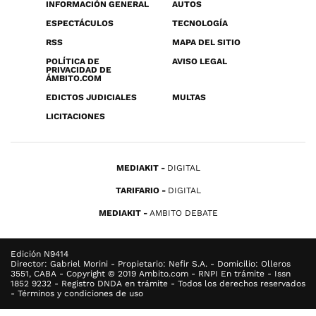
INFORMACIÓN GENERAL
AUTOS
ESPECTÁCULOS
TECNOLOGÍA
RSS
MAPA DEL SITIO
POLÍTICA DE
AVISO LEGAL
PRIVACIDAD DE
ÁMBITO.COM
EDICTOS JUDICIALES
MULTAS
LICITACIONES
MEDIAKIT
DIGITAL
TARIFARIO
DIGITAL
MEDIAKIT
AMBITO DEBATE
Edición N9414
Director: Gabriel Morini - Propietario: Nefir S.A. - Domicilio: Olleros
3551, CABA - Copyright © 2019 Ambito.com - RNPI En trámite - Issn
1852 9232 - Registro DNDA en trámite - Todos los derechos reservados
- Términos y condiciones de uso