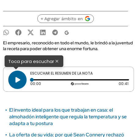
+ Agregar ámbito en
El empresario, reconocido en todo el mundo, le brindó a la juventud
la receta para poder obtener una enorme fortuna.
×
Toca para escuchar
ESCUCHAR EL RESUMEN DE LA NOTA
Tiempo transcurrido: 0 segundos
Dura
00:00
00:41
El invento ideal para los que trabajan en casa: el
almohadón inteligente que regula la temperatura y se
adapta a tu postura
La oferta de su vida: por qué Sean Connery rechazó