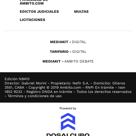
ÁMBITO.COM
EDICTOS JUDICIALES
MULTAS
LICITACIONES
MEDIAKIT
DIGITAL
TARIFARIO
DIGITAL
MEDIAKIT
AMBITO DEBATE
Edición N9410
Director: Gabriel Morini - Propietario: Nefir S.A. - Domicilio: Olleros
3551, CABA - Copyright © 2019 Ambito.com - RNPI En trámite - Issn
1852 9232 - Registro DNDA en trámite - Todos los derechos reservados
- Términos y condiciones de uso