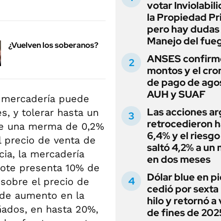
votar Inviolabil
la Propiedad Pr
pero hay dudas
Manejo del fue
¿Vuelven los soberanos?
ANSES confirmó
montos y el cr
de pago de ago
AUH y SUAF
a mercadería puede
Las acciones ar
s, y tolerar hasta un
retrocedieron h
de una merma de 0,2%
6,4% y el riesgo
 precio de venta de
saltó 4,2% a un
cia, la mercadería
en dos meses
 lote presenta 10% de
Dólar blue en p
sobre el precio de
cedió por sexta 
 de aumento en la
hilo y retornó a
ñados, en hasta 20%,
de fines de 202