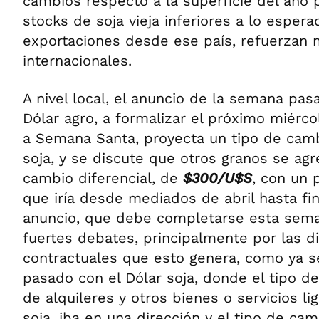
cambios respecto a la superficie del año 
stocks de soja vieja inferiores a lo espera
exportaciones desde ese país, refuerzan m
internacionales.
A nivel local, el anuncio de la semana pa
Dólar agro, a formalizar el próximo miércol
a Semana Santa, proyecta un tipo de camb
soja, y se discute que otros granos se agr
cambio diferencial, de
$300/U$S
, con un 
que iría desde mediados de abril hasta fi
anuncio, que debe completarse esta sema
fuertes debates, principalmente por las di
contractuales que esto genera, como ya s
pasado con el Dólar soja, donde el tipo d
de alquileres y otros bienes o servicios li
soja, iba en una dirección y el tipo de cam