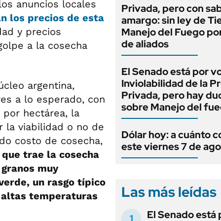
 los anuncios locales
Privada, pero con sa
an los precios de esta
amargo: sin ley de Tie
dad y precios
Manejo del Fuego por
de aliados
golpe a la cosecha
El Senado está por v
Inviolabilidad de la 
cleo argentina,
Privada, pero hay du
es a lo esperado, con
sobre Manejo del fu
por hectárea, la
la viabilidad o no de
Dólar hoy: a cuánto c
ado costo de cosecha,
este viernes 7 de ag
que trae la cosecha
n granos muy
verde, un rasgo típico
Las más leídas
 altas temperaturas
El Senado está 