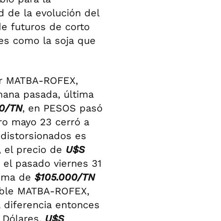
d de la evolución del
de futuros de corto
des como la soja que
por MATBA-ROFEX,
mana pasada, última
0/TN
, en PESOS pasó
uro mayo 23 cerró a
 distorsionados es
, el precio de
U$S
3 el pasado viernes 31
cima de
$105.000/TN
nible MATBA-ROFEX,
a diferencia entonces
n Dólares,
U$S