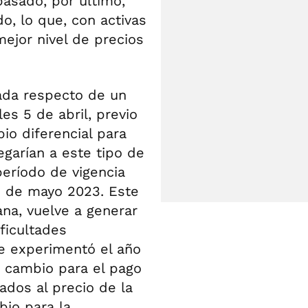
pasado, por último,
do, lo que, con activas
ejor nivel de precios
sada respecto de un
es 5 de abril, previo
io diferencial para
egarían a este tipo de
período de vigencia
n de mayo 2023. Este
na, vuelve a generar
ficultades
e experimentó el año
e cambio para el pago
gados al precio de la
bio para la