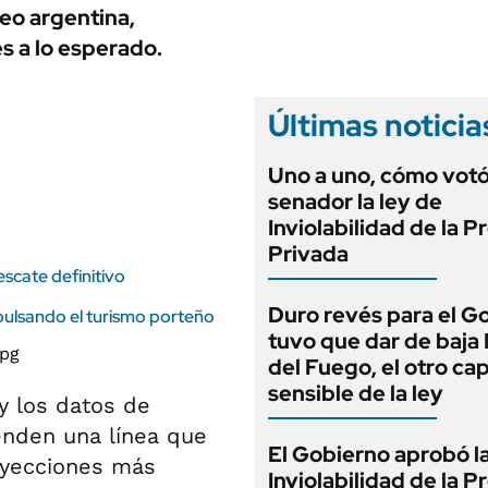
ANUARIO 2025
eo argentina,
LIFESTYLE
EDICIÓN IMPRESA
s a lo esperado.
AUTOS
Últimas noticia
Uno a uno, cómo vot
senador la ley de
Inviolabilidad de la 
Privada
scate definitivo
Duro revés para el G
pulsando el turismo porteño
tuvo que dar de baja
del Fuego, el otro cap
sensible de la ley
 y los datos de
enden una línea que
El Gobierno aprobó l
royecciones más
Inviolabilidad de la 