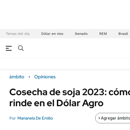
Temas del día
Dólar en vivo
Senado
REM
Brasil
NEGOCIOS
ÚLTIMAS NOTICIAS
Especiales Ámbito
ECONOMÍA
ámbito
Opiniones
Real Estate
Banco de Datos
Cosecha de soja 2023: cómo
Sustentabilidad
Campo
rinde en el Dólar Agro
Seguros
FINANZAS
ENERGY REPORT
Dólar
Marianela De Emilio
Por
+
Agregar ámbito
POLÍTICA
Mercados
Nacional