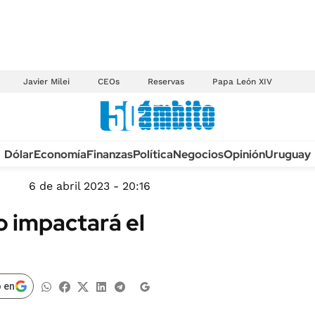
Javier Milei
CEOs
Reservas
Papa León XIV
Anuario autos 2026
Dólar
Economía
Finanzas
Política
Negocios
Opinión
Uruguay
TECNOLOGÍA
NOVEDADES FISCA
MÉXICO
6 de abril 2023 - 20:16
EDICTOS JUDICIAL
OPINIÓN
 impactará el
MULTAS
MUNDO
LICITACIONES
INFORMACIÓN GENERAL
CUADROS TARIFAR
ESPECTÁCULOS
 en
RECALL
DEPORTES