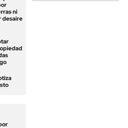
bor
rras ni
 desaire
otar
Propiedad
das
ego
otiza
osto
por