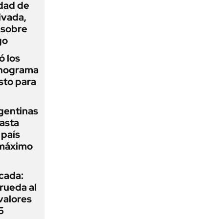
idad de
ivada,
 sobre
go
 los
onograma
sto para
gentinas
asta
 país
 máximo
icada:
rueda al
 valores
5