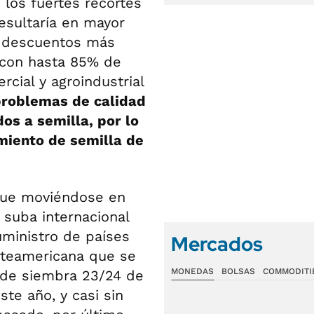
los fuertes recortes
esultaría en mayor
en descuentos más
s con hasta 85% de
cial y agroindustrial
problemas de calidad
os a semilla, por lo
miento de semilla de
igue moviéndose en
 suba internacional
uministro de países
Mercados
orteamericana que se
MONEDAS
BOLSAS
COMMODITI
 de siembra 23/24 de
ste año, y casi sin