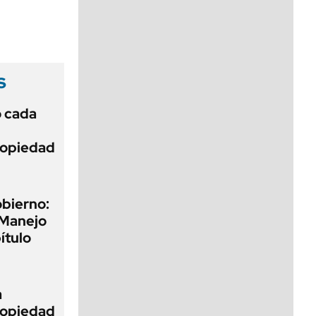
viernes de 10 a 18
s
ó cada
Propiedad
obierno:
 Manejo
ítulo
a
Propiedad