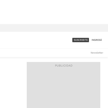
SUSCRIBITE
INGRESÁ
SUMATE A LA COMUNIDAD
Newsletter
DE ÁMBITO
LES
ACCESO FULL - $1.800/MES
ES
CORPORATIVO - CONSULTAR
Si tenés dudas comunicate
con nosotros a
IOS
suscripciones@ambito.com.ar
Llamanos al (54) 11 4556-
9147/48 o
al (54) 11 4449-3256 de lunes a