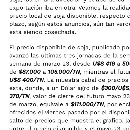
exportación iba en otra. Veamos la realida
precio local de soja disponible, respecto 
plazo, según estos anuncios, aún tan ver
está siendo cosechada.
El precio disponible de soja, publicado 
avanzó las últimas tres jornadas de la se
semana de marzo 23, desde
U$S 419
a
50
de
$87.000
a
105.000/TN
, mientras el fut
U$S 400/TN
. La muestra cabal de precios
esta, donde, a un Dólar agro de
$300/U$S
370/TN
, valor de cierre del futuro mayo 2
de marzo, equivale a
$111.000/TN
, por en
ofrecidos el viernes pasado por el dispo
salto de precios que muestra el gráfico, l
entre el precio disponible y el mayo 23 e