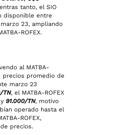
ientras tanto, el SIO
o disponible entre
 marzo 23, ampliando
el MATBA-ROFEX.
e vendo al MATBA-
os precios promedio de
ante marzo 23
0/TN
, el MATBA-ROFEX
y
91.000/TN
, motivo
bían operado hasta el
 MATBA-ROFEX,
de precios.