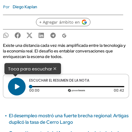
Diego Kaplan
Por
+ Agregar ámbito en
Existe una distancia cada vez más amplificada entre la tecnología y
la economía real. El desafío es entablar conversaciones que
enriquezcan la escena de todos.
×
Toca para escuchar
ESCUCHAR EL RESUMEN DE LA NOTA
Tiempo transcurrido: 0 segundos
Dura
00:00
00:42
El desempleo mostró una fuerte brecha regional: Artigas
duplicó la tasa de Cerro Largo