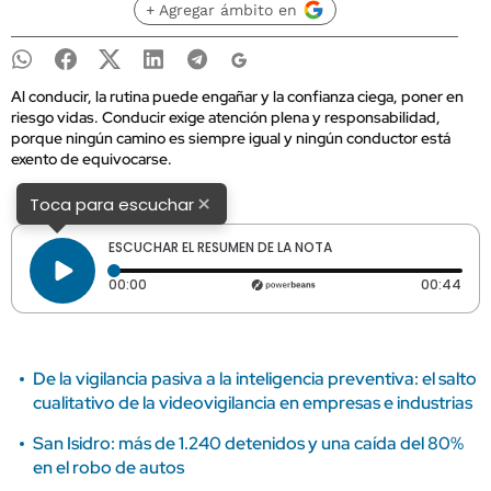
+ Agregar ámbito en
Al conducir, la rutina puede engañar y la confianza ciega, poner en
riesgo vidas. Conducir exige atención plena y responsabilidad,
porque ningún camino es siempre igual y ningún conductor está
exento de equivocarse.
×
Toca para escuchar
ESCUCHAR EL RESUMEN DE LA NOTA
Tiempo transcurrido: 0 segundos
Dura
00:00
00:44
De la vigilancia pasiva a la inteligencia preventiva: el salto
cualitativo de la videovigilancia en empresas e industrias
San Isidro: más de 1.240 detenidos y una caída del 80%
en el robo de autos