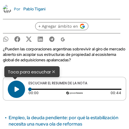
Pablo Tigani
Por
+ Agregar ámbito en
¿Pueden las corporaciones argentinas sobrevivir al giro de mercado
abierto sin acoplar sus estructuras de propiedad al ecosistema
global de adquisiciones apalancadas?
×
Toca para escuchar
ESCUCHAR EL RESUMEN DE LA NOTA
Tiempo transcurrido: 0 segundos
Dura
00:00
00:44
Empleo, la deuda pendiente: por qué la estabilización
necesita una nueva ola de reformas