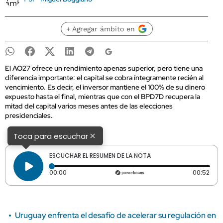
+ Agregar ámbito en
El AO27 ofrece un rendimiento apenas superior, pero tiene una
diferencia importante: el capital se cobra íntegramente recién al
vencimiento. Es decir, el inversor mantiene el 100% de su dinero
expuesto hasta el final, mientras que con el BPD7D recupera la
mitad del capital varios meses antes de las elecciones
presidenciales.
×
Toca para escuchar
ESCUCHAR EL RESUMEN DE LA NOTA
Tiempo transcurrido: 0 segundos
Dura
00:00
00:52
Uruguay enfrenta el desafío de acelerar su regulación en