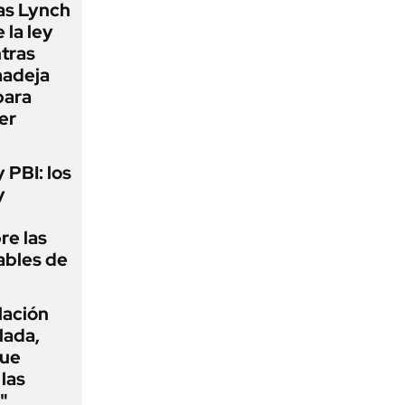
as Lynch
 la ley
ntras
madeja
para
er
y PBI: los
y
re las
ables de
flación
lada,
que
las
"