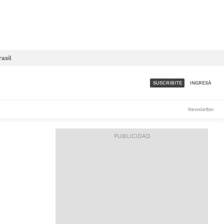
rasil
SUSCRIBITE
INGRESÁ
SUMATE A LA COMUNIDAD
Newsletter
DE ÁMBITO
LES
ACCESO FULL - $1.800/MES
ES
CORPORATIVO - CONSULTAR
Si tenés dudas comunicate
con nosotros a
IOS
suscripciones@ambito.com.ar
Llamanos al (54) 11 4556-
9147/48 o
al (54) 11 4449-3256 de lunes a