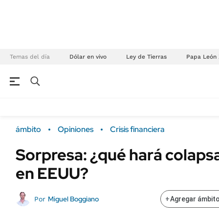
Temas del día
Dólar en vivo
Ley de Tierras
Papa León 
NEGOCIOS
ÚLTIMAS NOTICIAS
Especiales Ámbito
ECONOMÍA
ámbito
Opiniones
Crisis financiera
Real Estate
Banco de Datos
Sorpresa: ¿qué hará colapsa
Sustentabilidad
Campo
en EEUU?
Seguros
FINANZAS
ENERGY REPORT
Dólar
Miguel Boggiano
Por
+
Agregar ámbito
POLÍTICA
Mercados
Nacional