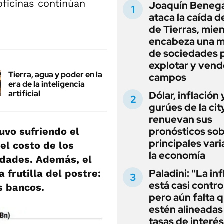
oficinas continúan
Joaquín Beneg
ataca la caída de
de Tierras, mie
encabeza una 
de sociedades 
explotar y vend
Tierra, agua y poder en la
campos
era de la inteligencia
artificial
Dólar, inflación 
gurúes de la cit
renuevan sus
pronósticos sob
uvo sufriendo el
principales vari
el costo de los
la economía
edades. Además, el
Paladini: "La in
a frutilla del postre:
está casi contro
os bancos.
pero aún falta 
estén alineadas 
tasas de interés