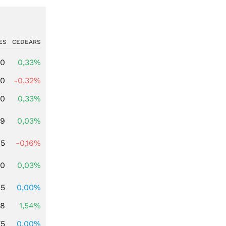
ES
CEDEARS
00
0,33%
00
-0,32%
00
0,33%
39
0,03%
45
-0,16%
50
0,03%
65
0,00%
68
1,54%
75
0,00%