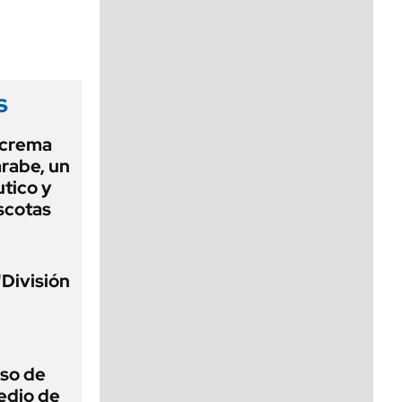
viernes de 10 a 18
s
 crema
arabe, un
tico y
scotas
"División
eso de
edio de