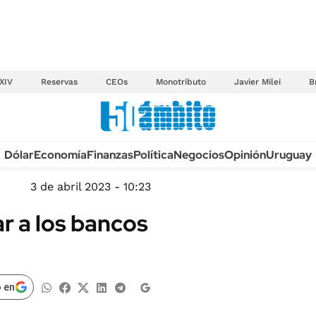
XIV
Reservas
CEOs
Monotributo
Javier Milei
B
Anuario autos 2026
Dólar
Economía
Finanzas
Política
Negocios
Opinión
Uruguay
TECNOLOGÍA
NOVEDADES FISCA
MÉXICO
3 de abril 2023 - 10:23
EDICTOS JUDICIAL
OPINIÓN
r a los bancos
MULTAS
MUNDO
LICITACIONES
INFORMACIÓN GENERAL
CUADROS TARIFAR
ESPECTÁCULOS
 en
RECALL
DEPORTES