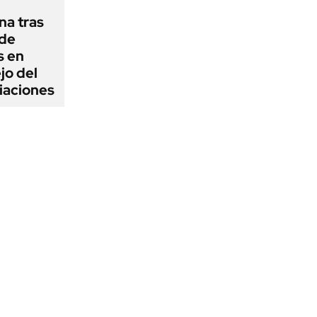
na tras
 de
s en
jo del
iaciones