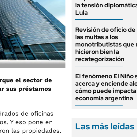
la tensión diplomátic
Lula
Revisión de oficio d
las multas a los
monotributistas que 
hicieron bien la
recategorización
El fenómeno El Niño 
rque el sector de
acerca y enciende ale
ar sus préstamos
cómo puede impactar
economía argentina
rados de oficinas
os. Y eso pone en
Las más leídas
ron las propiedades.