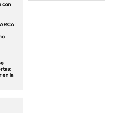
a con
e ARCA:
no
se
rtas:
 en la