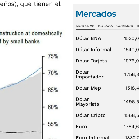
ños), que tienen el
Mercados
MONEDAS
BOLSAS
COMMODITI
Dólar BNA
1520,
Dólar Informal
1540,
Dólar Tarjeta
1976,
Dólar
1758,
Importador
Dólar Mep
1518,
Dólar
1496,
Mayorista
Dólar Cripto
1568,
Euro
1764,
Euro Informal
1832,