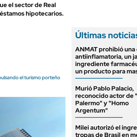
ANUARIO 2025
e el sector de Real
LIFESTYLE
EDICIÓN IMPRESA
réstamos hipotecarios.
AUTOS
Últimas noticia
ANMAT prohibió una
antiinflamatoria, un j
ingrediente farmacéu
un producto para ma
pulsando el turismo porteño
Murió Pablo Palacio,
reconocido actor de 
Palermo" y "Homo
Argentum"
Milei autorizó el ingr
tropas de Brasil en m