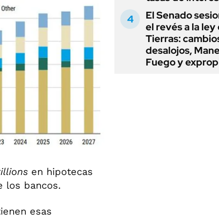
El Senado sesio
el revés a la ley
Tierras: cambio
desalojos, Mane
Fuego y exprop
rillions
en hipotecas
e los bancos.
tienen esas